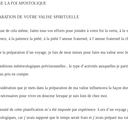
SE LA FOI APOSTOLIQUE
p://www.lafoiapostolique.org/wp-
volume.
ARATION DE VOTRE VALISE SPIRITUELLE
tu-lasse-rempli-de-tritesse.mp3
se de cela même, faites tous vos efforts pour joindre à votre foi la vertu, à la 
ence, à la patience la piété, à la piété l’amour fraternel, à l’amour fraternel la c
e la préparation d’un voyage, je fais de mon mieux pour faire ma valise avec les
nditions météorologiques prévisionnelles , le type d’activités auxquelles je part
ous pris en compte.
sidération que je mets dans la préparation de ma valise influencera la façon dont
 nécessaires pour vivre en douceur lorsque je suis loin de chez moi.
essité de cette planification m’a été imposée par expérience. Lors d’un voyage pa
ologiques, car j’avais supposé que le temps serait frais et j’avais préparé ma va