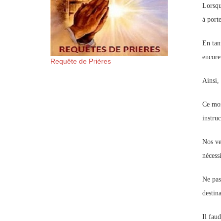
Lorsqu
à port
En tan
encore
Requête de Prières
Ainsi,
Ce mon
instruc
Nos ve
nécessi
Ne pas
destina
Il fau