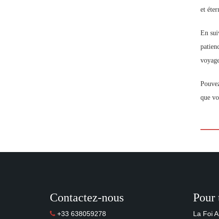
et éter
En suiv
patienc
voyage 
Pouvez
que vo
Contactez-nous
Pour 
+33 638059278
La Foi A