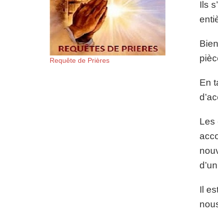
Ils 
enti
Bien
pièc
Requête de Prières
En t
d’ac
Les 
acco
nouv
d’un
Il e
nous