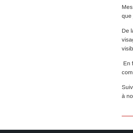
Mes 
que 
De l
visa
visi
En f
comm
Suiv
à n