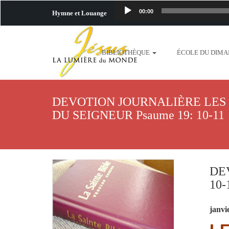
00:00
Hymne et Louange
http://www.lafo
BIBLIOTHÈQUE
ÉCOLE DU DIM
content/uploads/2018/06/b
http://www.lafoiapostolique.org/wp-c
DEVOTION JOURNALIÈRE LES
taime.mp3 http://www.lafoiapostolique
DU SEIGNEUR Psaume 19: 10-11
plus-pres-de-toi.mp3 http:
content/uploads/2018/06/La
DE
10-
http://www.lafoiapostolique.org/wp-con
janvi
http://www.lafoiapostolique.org/wp-co