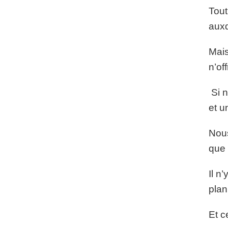
Tout
auxq
Mais
n’of
Si n
et u
Nous
que 
Il n
plan
Et c