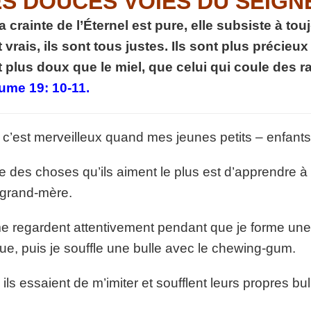
ES DOUCES VOIES DU SEIGN
p://www.lafoiapostolique.org/wp-
volume.
 crainte de l’Éternel est pure, elle subsiste à to
 vrais, ils sont tous justes. Ils sont plus précieux
tu-lasse-rempli-de-tritesse.mp3
 plus doux que le miel, que celui qui coule des 
ume 19: 10-11.
c’est merveilleux quand mes jeunes petits – enfan
e des choses qu’ils aiment le plus est d’apprendre 
 grand-mère.
me regardent attentivement pendant que je forme un
ue, puis je souffle une bulle avec le chewing-gum.
 ils essaient de m’imiter et soufflent leurs propres bu