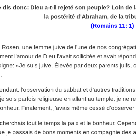
p://www.lafoiapostolique.org/wp-
 dis donc: Dieu a-t-il rejeté son peuple? Loin de l
volume.
la postérité d’Abraham, de la tri
tu-lasse-rempli-de-tritesse.mp3
(Romains 11: 1
)
 Rosen, une femme juive de l’une de nos congrégatio
ent l’amour de Dieu l’avait sollicitée et avait répond
igne: «Je suis juive. Élevée par deux parents juifs, on
.
ndant, l’observation du sabbat et d’autres traditions
je sois parfois religieuse en allant au temple, je ne 
onheur. Finalement, j’avais même cessé d’observer 
cherchais tout le temps la paix et le bonheur. Cepen
ue je passais de bons moments en compagnie des amis,