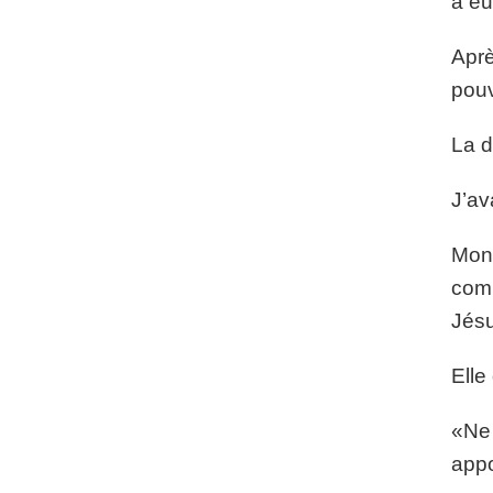
a eu
Aprè
pouv
La d
J’av
Mon 
comm
Jésu
Elle
«Ne 
appo