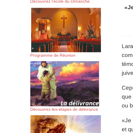
Découvrez l’école du Dimanche
suis-sans-rien-a-moi.mp3 htt
«Je
content/uploads/2018/06/Es-
Lara
comm
Programme de Réunion
témo
juive
Cepe
que 
ou b
Découvrez-les-étapes de délivrance
«Je 
et q