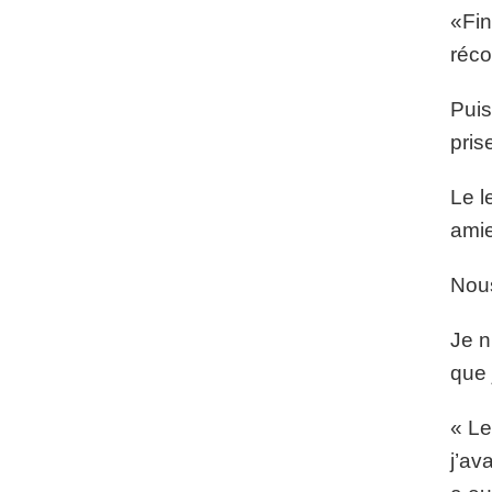
«Fin
réco
Puis
pris
Le l
amie
Nous
Je n
que 
« Le
j’av