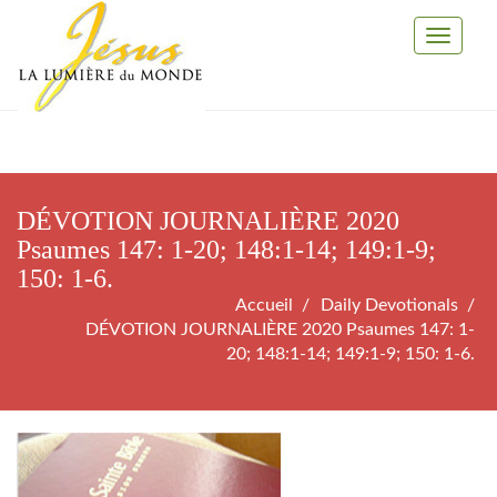
Toggle
Navigati
DÉVOTION JOURNALIÈRE 2020
Psaumes 147: 1-20; 148:1-14; 149:1-9;
150: 1-6.
Accueil
Daily Devotionals
DÉVOTION JOURNALIÈRE 2020 Psaumes 147: 1-
20; 148:1-14; 149:1-9; 150: 1-6.