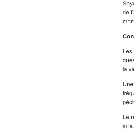
Soyo
de D
mom
Con
Les 
ques
la v
Une 
fréq
péc
Le r
si l