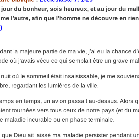
p://www.lafoiapostolique.org/wp-
jour du bonheur, sois heureux, et au jour du malhe
volume.
e l’autre, afin que l’homme ne découvre en rien 
tu-lasse-rempli-de-tritesse.mp3
)
dant la majeure partie de ma vie, j’ai eu la chance d
ode où j’avais vécu ce qui semblait être un grave mal
nuit où le sommeil était insaisissable, je me souvien
re, regardant les lumières de la ville.
emps en temps, un avion passait au-dessus. Alors q
aient tournées vers tous ceux de notre pays (et du mon
e maladie incurable ou en phase terminale.
 que Dieu ait laissé ma maladie persister pendant un