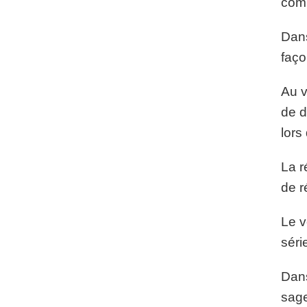
comp
Dans
faço
Au v
de d
lors
La r
de r
Le v
séri
Dans
sage