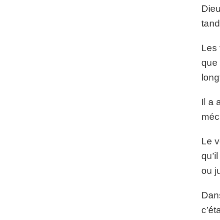
Dieu
tand
Les 
que 
long
Il a
méch
Le v
qu’i
ou j
Dans
c’ét