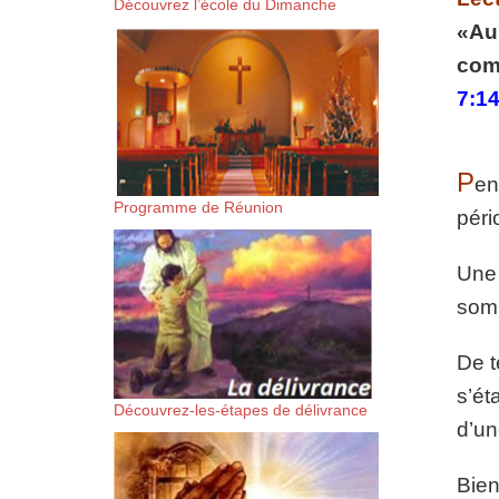
Découvrez l’école du Dimanche
suis-sans-rien-a-moi.mp3 htt
«Au 
comm
content/uploads/2018/06/Es-
7:14
P
en
Programme de Réunion
péri
Une 
somb
De t
s’ét
Découvrez-les-étapes de délivrance
d’un
Bien