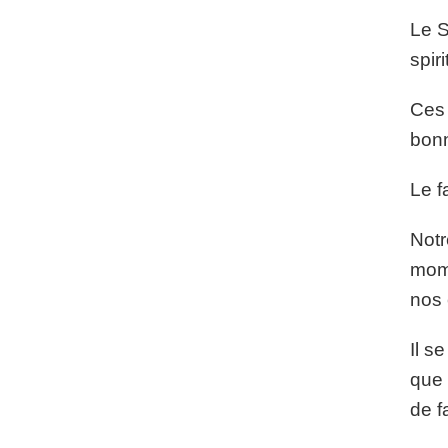
Le S
spir
Ces 
bonn
Le f
Notr
mome
nos 
Il s
que 
de f