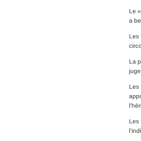
Le «
a be
Les 
circ
La p
juge
Les 
appo
l’hé
Les 
l’in