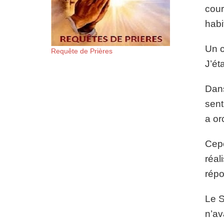
cour
habi
Un c
Requête de Prières
J’ét
Dans
sent
a or
Cepe
réal
répo
Le S
n’av