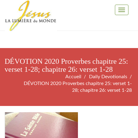
Toggle
Navigati
DÉVOTION 2020 Proverbes chapitre 25:
verset 1-28; chapitre 26: verset 1-28
Accueil
Daily Devotionals
DÉVOTION 2020 Proverbes chapitre 25: verset 1-
28; chapitre 26: verset 1-28