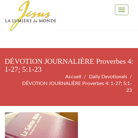
Toggle
Navigati
DÉVOTION JOURNALIÈRE Proverbes 4:
1-27; 5:1-23
Accueil
Daily Devotionals
DÉVOTION JOURNALIÈRE Proverbes 4: 1-27; 5:1-
23