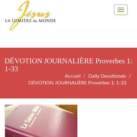
Toggle
Navigati
DÉVOTION JOURNALIÈRE Proverbes 1:
1-33
Accueil
Daily Devotionals
DÉVOTION JOURNALIÈRE Proverbes 1: 1-33