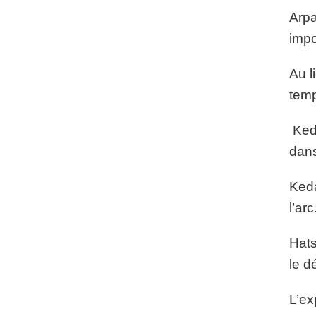
Arpa
imp
Au l
temp
Keda
dans
Keda
l’ar
Hats
le d
L’ex