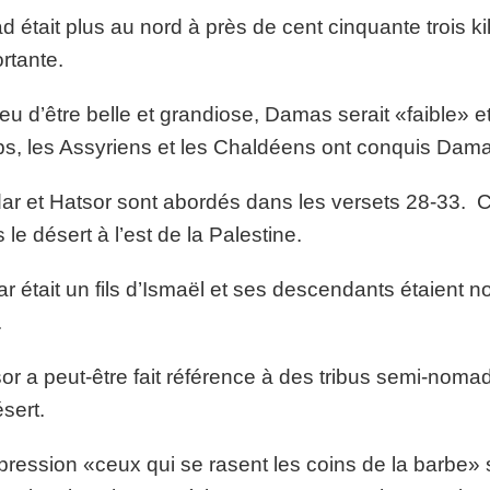
d était plus au nord à près de cent cinquante trois ki
ortante.
ieu d’être belle et grandiose, Damas serait «faible» e
s, les Assyriens et les Chaldéens ont conquis Dama
r et Hatsor sont abordés dans les versets 28-33. C’é
 le désert à l’est de la Palestine.
r était un fils d’Ismaël et ses descendants étaient n
c.
or a peut-être fait référence à des tribus semi-nomad
ésert.
pression «ceux qui se rasent les coins de la barbe» 