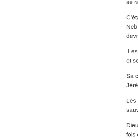
se r
C’ét
Nebu
devr
Les 
et s
Sa c
Jéré
Les 
sauv
Dieu
fois