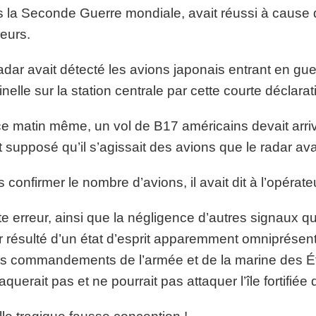
 la Seconde Guerre mondiale, avait réussi à cause 
reurs.
adar avait détecté les avions japonais entrant en guerre
inelle sur la station centrale par cette courte décla
ce matin même, un vol de B17 américains devait arriver
t supposé qu’il s’agissait des avions que le radar av
 confirmer le nombre d’avions, il avait dit à l’opérate
e erreur, ainsi que la négligence d’autres signaux q
r résulté d’un état d’esprit apparemment omniprésent (
s commandements de l’armée et de la marine des Ét
taquerait pas et ne pourrait pas attaquer l’île fortifié