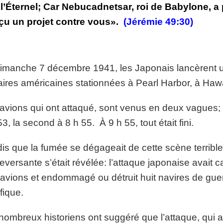
t l’Éternel; Car Nebucadnetsar, roi de Babylone, a 
p://www.lafoiapostolique.org/wp-
volume.
u un projet contre vous».
(Jérémie 49:30)
tu-lasse-rempli-de-tritesse.mp3
imanche 7 décembre 1941, les Japonais lancèrent un
taires américaines stationnées à Pearl Harbor, à Ha
avions qui ont attaqué, sont venus en deux vagues; l
53, la second à 8 h 55. À 9 h 55, tout était fini.
is que la fumée se dégageait de cette scène terrible
eversante s’était révélée: l’attaque japonaise avait ca
avions et endommagé ou détruit huit navires de guerre
fique.
ombreux historiens ont suggéré que l’attaque, qui ava