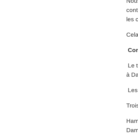
Nous
cont
les
Cela
Con
Le t
à Da
Les 
Troi
Hama
Dam