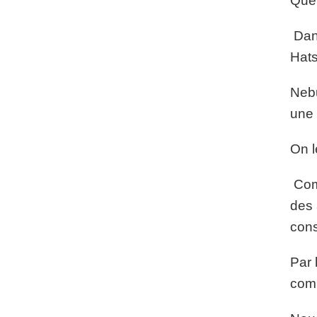
Quel
Dans
Hats
Nebu
une 
On l
Comm
des 
con
Par 
comp