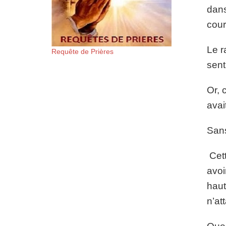
dans
cou
Le r
Requête de Prières
sent
Or, 
avai
Sans
Cett
avoi
haut
n’at