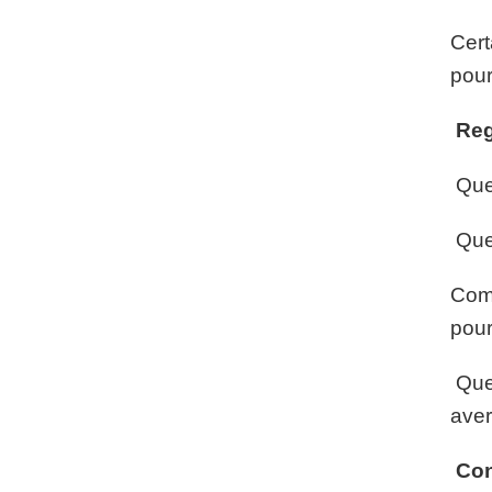
Cert
pour
Reg
Quel
Quel
Comp
pour
Quel
aver
Con