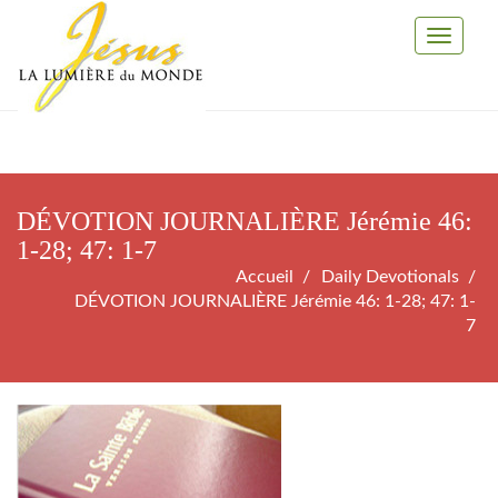
Toggle
Navigati
DÉVOTION JOURNALIÈRE Jérémie 46:
1-28; 47: 1-7
Accueil
Daily Devotionals
DÉVOTION JOURNALIÈRE Jérémie 46: 1-28; 47: 1-
7