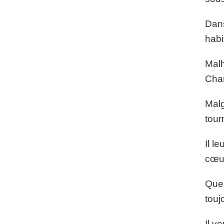
Dans
habi
Malh
Char
Malg
tour
Il l
cœur
Quel
touj
Il v