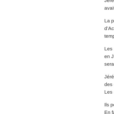
Jéré
avai
La p
d’Ac
temp
Les 
en J
sera
Jéré
des 
Les 
Ils 
En f