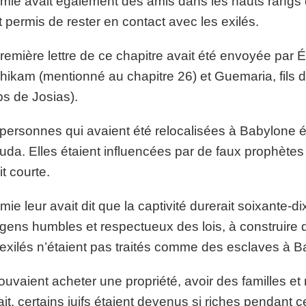
mie avait également des amis dans les hauts rangs 
t permis de rester en contact avec les exilés.
remière lettre de ce chapitre avait été envoyée par É
hikam (mentionné au chapitre 26) et Guemaria, fils de
s de Josias).
personnes qui avaient été relocalisées à Babylone ét
uda. Elles étaient influencées par de faux prophètes 
it courte.
mie leur avait dit que la captivité durerait soixante-di
gens humbles et respectueux des lois, à construire d
exilés n’étaient pas traités comme des esclaves à B
pouvaient acheter une propriété, avoir des familles 
ait, certains juifs étaient devenus si riches pendant 