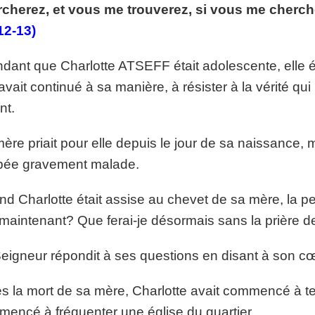
cherez, et vous me trouverez, si vous me cherche
p://www.lafoiapostolique.org/wp-
volume.
12-13)
tu-lasse-rempli-de-tritesse.mp3
dant que Charlotte ATSEFF était adolescente, elle ét
 avait continué à sa manière, à résister à la vérité qui 
nt.
ère priait pour elle depuis le jour de sa naissance, m
bée gravement malade.
d Charlotte était assise au chevet de sa mère, la pens
maintenant? Que ferai-je désormais sans la prière 
eigneur répondit à ses questions en disant à son cœ
s la mort de sa mère, Charlotte avait commencé à te
encé à fréquenter une église du quartier.