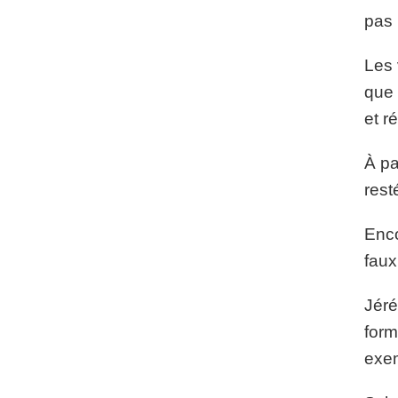
pas 
Les 
que 
et r
À pa
rest
Enco
faux
Jéré
form
exem