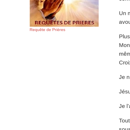
Un m
avou
Requête de Prières
Plus
Mon 
même
Croi
Je n
Jésu
Je l
Tout
sous