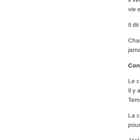
vie 
Il d
Char
jama
Con
Le c
Il y
Tem
La c
pour