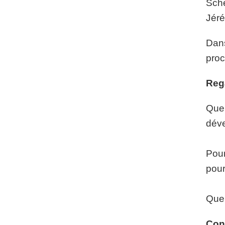
Sche
Jéré
Dans
proc
Reg
Quel
déve
Pour
pour
Quel
Con