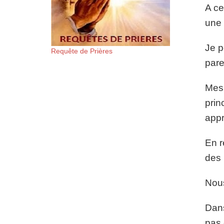
A ce
une 
Je p
Requête de Prières
pare
Mes 
prin
appr
En r
des 
Nous
Dans
pas 