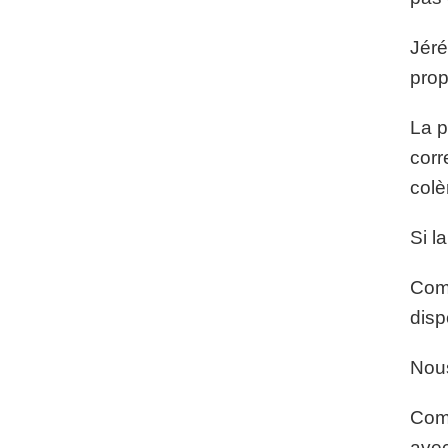
Jéré
prop
La p
corr
colè
Si l
Comb
disp
Nous
Comm
avec