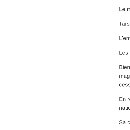
Le m
Tars
L’em
Les 
Bien
magn
cess
En r
nati
Sa c