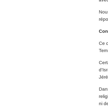
Nous
répo
Con
Ce c
Tem
Cert
d’Is
Jéré
Dans
reli
ni d