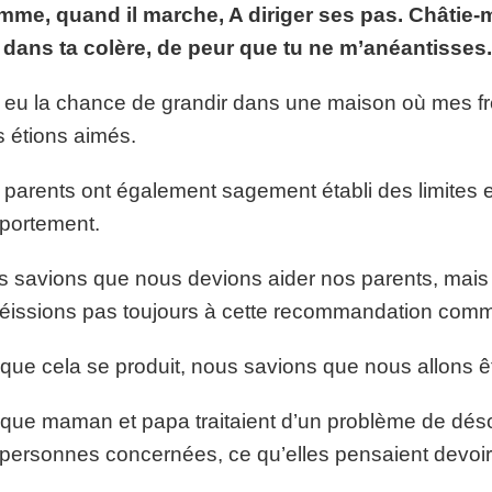
mme, quand il marche, A diriger ses pas. Châtie-m
p://www.lafoiapostolique.org/wp-
volume.
dans ta colère, de peur que tu ne m’anéantisses
tu-lasse-rempli-de-tritesse.mp3
i eu la chance de grandir dans une maison où mes f
 étions aimés.
parents ont également sagement établi des limites e
portement.
 savions que nous devions aider nos parents, mais é
éissions pas toujours à cette recommandation comm
que cela se produit, nous savions que nous allons êt
que maman et papa traitaient d’un problème de dés
personnes concernées, ce qu’elles pensaient devoir f