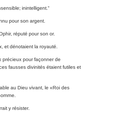
ensible; inintelligent.”
onnu pour son argent.
Ophir, réputé pour son or.
x, et dénotaient la royauté.
ux précieux pour façonner de
es fausses divinités étaient futiles et
ble au Dieu vivant, le «Roi des
 homme.
ait y résister.