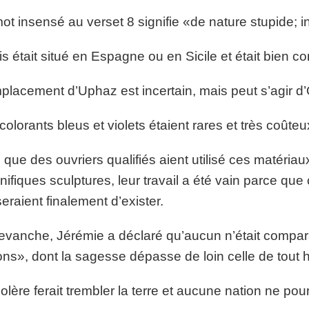
ot insensé au verset 8 signifie «de nature stupide; ins
is était situé en Espagne ou en Sicile et était bien c
placement d’Uphaz est incertain, mais peut s’agir d’
colorants bleus et violets étaient rares et très coûteu
 que des ouvriers qualifiés aient utilisé ces matéria
ifiques sculptures, leur travail a été vain parce que c
eraient finalement d’exister.
evanche, Jérémie a déclaré qu’aucun n’était compara
ons», dont la sagesse dépasse de loin celle de tout
olère ferait trembler la terre et aucune nation ne pourr