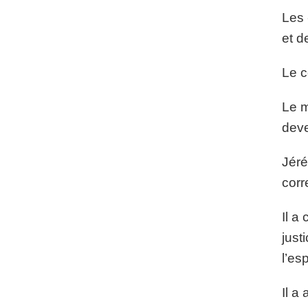
Les 
et d
Le c
Le m
deve
Jéré
corr
Il a
just
l’esp
Il a