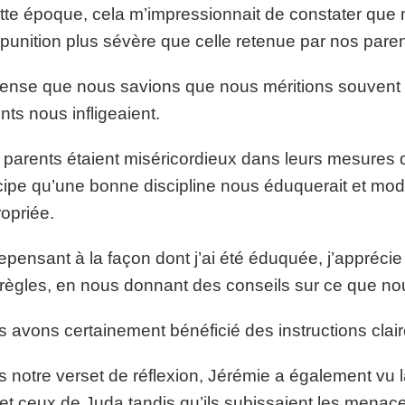
tte époque, cela m’impressionnait de constater que
punition plus sévère que celle retenue par nos paren
ense que nous savions que nous méritions souvent 
nts nous infligeaient.
parents étaient miséricordieux dans leurs mesures de
cipe qu’une bonne discipline nous éduquerait et mod
opriée.
epensant à la façon dont j’ai été éduquée, j’apprécie 
règles, en nous donnant des conseils sur ce que nou
 avons certainement bénéficié des instructions clai
 notre verset de réflexion, Jérémie a également vu l
et ceux de Juda tandis qu’ils subissaient les menace