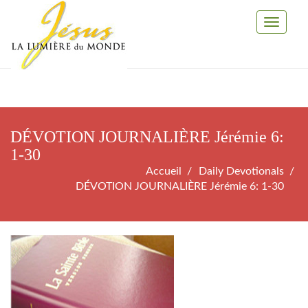
Toggle
Navigati
DÉVOTION JOURNALIÈRE Jérémie 6:
1-30
Accueil
Daily Devotionals
DÉVOTION JOURNALIÈRE Jérémie 6: 1-30