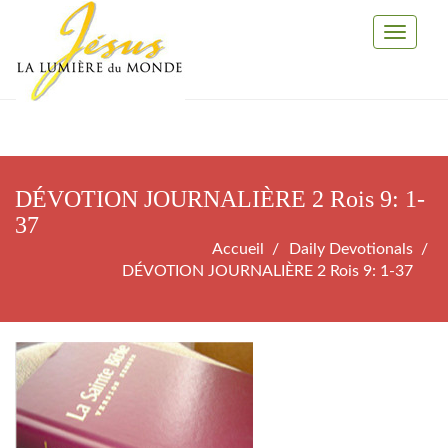
Toggle
Navigati
DÉVOTION JOURNALIÈRE 2 Rois 9: 1-
37
Accueil
Daily Devotionals
DÉVOTION JOURNALIÈRE 2 Rois 9: 1-37