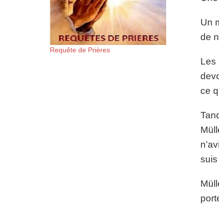
Un m
de n
Requête de Prières
Les 
devo
ce q
Tand
Müll
n’av
suis
Müll
port