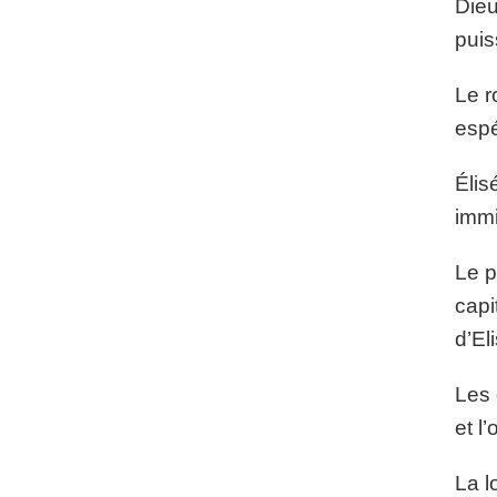
Dieu
puis
Le r
espé
Élis
immi
Le p
capi
d’El
Les 
et l
La l