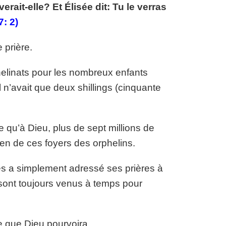
verait-elle? Et Élisée dit: Tu le verras
7: 2)
 prière.
elinats pour les nombreux enfants
 n’avait que deux shillings (cinquante
re qu’à Dieu, plus de sept millions de
tien de ces foyers des orphelins.
ges a simplement adressé ses prières à
e sont toujours venus à temps pour
e que Dieu pourvoira.