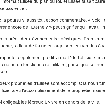
 informait Élisée du plan du roi, et Élisée faisait bar
se pas entrer.
oi a poursuivi aussitôt , et son commentaire, « Voici, c
rer encore de l’Éternel? » peut signifier qu’il avait l’
ée a prédit deux événements spécifiques. Premièremen
nente; la fleur de farine et l’orge seraient vendus à vil
rophète a également prédit la mort “de l’officier sur l
taine ou un fonctionnaire militaire, parce que cet ho
isée.
deux prophéties d’Elisée sont accomplis: la nourritur
’officier a vu l’accomplissement de la prophétie mais e
oi obligeait les lépreux à vivre en dehors de la ville.