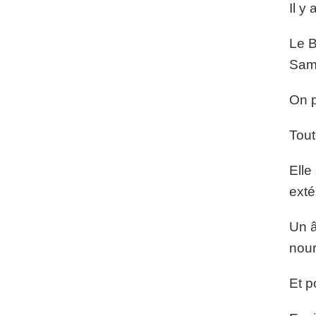
Il y
Le B
Sama
On p
Tout
Elle
exté
Un â
nour
Et p