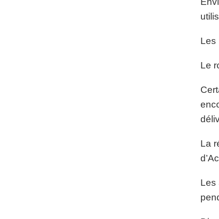
Envi
util
Les 
Le r
Cert
enco
déli
La r
d’Ac
Les 
pend