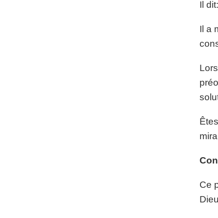
Il d
Il a
cons
Lors
préo
solu
Êtes
mira
Con
Ce p
Dieu