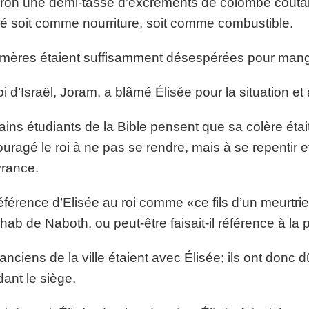
ron une demi-tasse d’excréments de colombe coûtait t
isé soit comme nourriture, soit comme combustible.
mères étaient suffisamment désespérées pour mange
oi d’Israël, Joram, a blâmé Élisée pour la situation et 
ains étudiants de la Bible pensent que sa colère était
uragé le roi à ne pas se rendre, mais à se repentir e
vrance.
éférence d’Elisée au roi comme «ce fils d’un meurtrie
hab de Naboth, ou peut-être faisait-il référence à la pr
anciens de la ville étaient avec Élisée; ils ont donc dû
ant le siège.