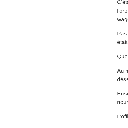
C’ét
l’or
wago
Pas 
étai
Quel
Au m
dése
Ensu
nour
L’of