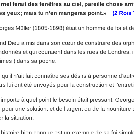
ernel ferait des fenêtres au ciel, pareille chose arri
p://www.lafoiapostolique.org/wp-
volume.
tes yeux; mais tu n’en mangeras point.»
(2 Rois 
tu-lasse-rempli-de-tritesse.mp3
orges Müller (1805-1898) était un homme de foi et de
d Dieu a mis dans son cœur de construire des orph
donnés et qui couraient dans les rues de Londres, il
imes ) dans sa poche.
 qu’il n’ait fait connaître ses désirs à personne d’aut
ars lui ont été envoyés pour la construction et l’entre
importe à quel point le besoin était pressant, Geor
 pour une solution, et de l’argent ou de la nourritur
r la situation.
histoire bien connue est un exemple de sa foi simpl