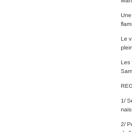
Man
Une 
fla
Le v
plei
Les 
Sams
REG
1/ S
nai
2/ P