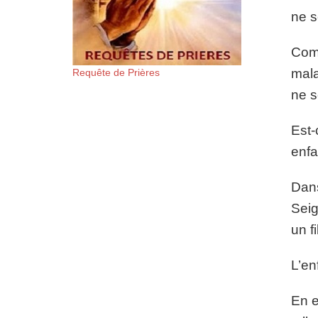
ne s
Comm
mala
Requête de Prières
ne s
Est-
enfa
Dans
Seig
un f
L’en
En e