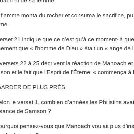
oach et de sa femme.
flamme monta du rocher et consuma le sacrifice, puis
mme.
erset 21 indique que ce n’est qu’à ce moment-là q
nement que « l’homme de Dieu » était un « ange de l’
versets 22 à 25 décrivent la réaction de Manoach e
on et le fait que l’Esprit de l’Éternel « commença à 
ARDER DE PLUS PRÈS
elon le verset 1, combien d’années les Philistins avaie
ssance de Samson ?
ourquoi pensez-vous que Manoach voulait plus d’inst