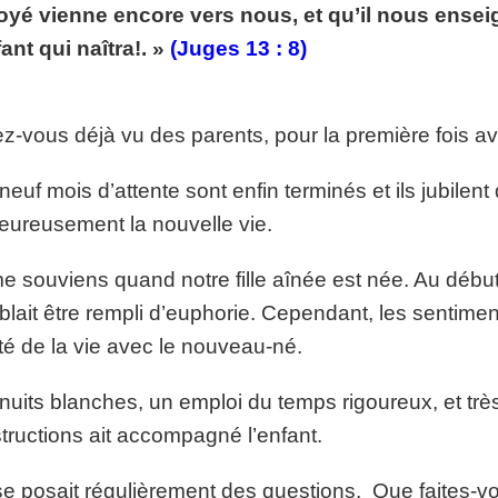
yé vienne encore vers nous, et qu’il nous ensei
p://www.lafoiapostolique.org/wp-
volume.
fant qui naîtra!. »
(Juges 13 : 8)
tu-lasse-rempli-de-tritesse.mp3
ez-vous déjà vu des parents, pour la première fois 
neuf mois d’attente sont enfin terminés et ils jubilent
eureusement la nouvelle vie.
e souviens quand notre fille aînée est née. Au début
lait être rempli d’euphorie. Cependant, les sentiment
ité de la vie avec le nouveau-né.
nuits blanches, un emploi du temps rigoureux, et trè
structions ait accompagné l’enfant.
e posait régulièrement des questions. Que faites-vo