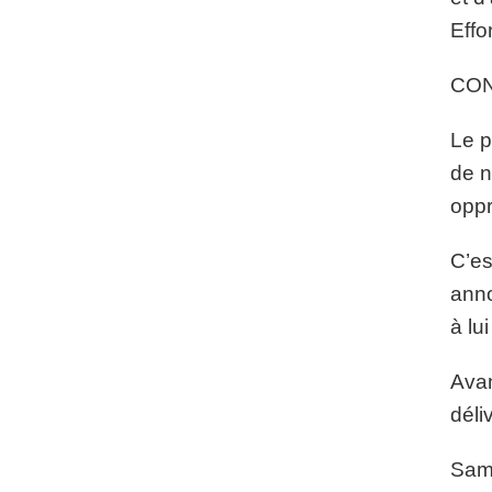
Effo
CO
Le p
de n
oppr
C’es
anno
à lu
Avan
déli
Sams