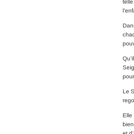
tell
l’enf
Dans
chaq
pou
Qu’i
Seig
pour
Le S
rego
Elle
bien
et d