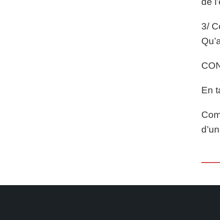
de l
3/ C
Qu’a
CO
En t
Comm
d’un