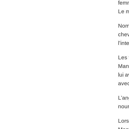
femm
Le m
Nomb
chev
l’in
Les 
Mano
lui 
avec
L’an
nour
Lors