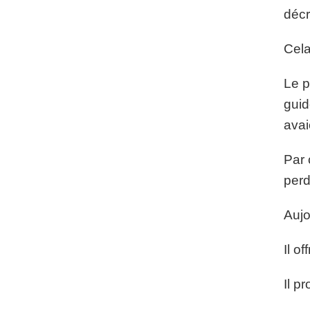
décr
Cela
Le p
guid
avai
Par 
perd
Aujo
Il o
Il p