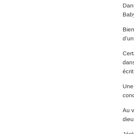
Dans
Baby
Bien
d’un
Cert
dans
écri
Une 
conc
Au v
dieu