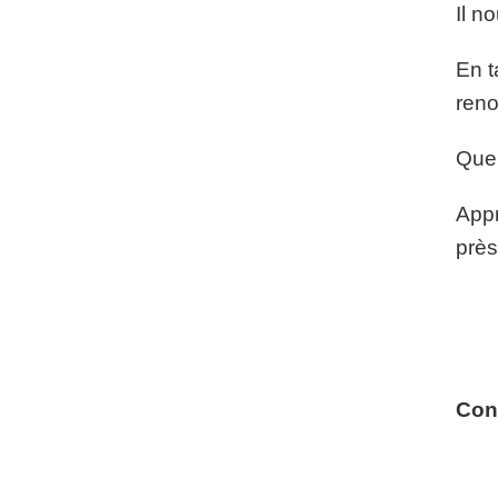
Il n
En t
reno
Quel
Appr
près
Con