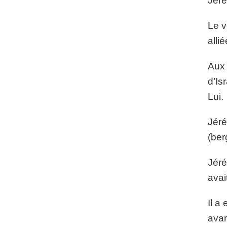
Jéré
Le v
alli
Aux 
d’Is
Lui.
Jéré
(ber
Jéré
avai
Il a
avan