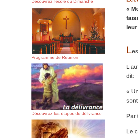
Découvrez l’école du Dimanche
suis-sans-rien-a-moi.mp3 htt
« Mo
fais
content/uploads/2018/06/Es-
leur
L
es
Programme de Réunion
L’au
dit:
« Un
sont
Découvrez-les-étapes de délivrance
Par 
Le c