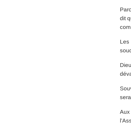
Parc
dit 
comp
Les 
soud
Dieu
déva
Souv
sera
Aux 
l’As