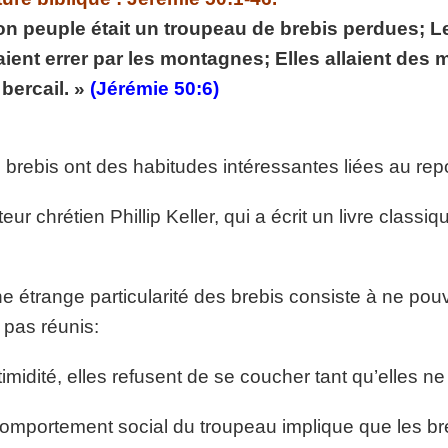
p://www.lafoiapostolique.org/wp-
n peuple était un troupeau de brebis perdues; Le
volume.
aient errer par les montagnes; Elles allaient des 
tu-lasse-rempli-de-tritesse.mp3
 bercail. »
(Jérémie 50:6)
 brebis ont des habitudes intéressantes liées au rep
teur chrétien Phillip Keller, qui a écrit un livre class
e étrange particularité des brebis consiste à ne pou
 pas réunis:
timidité, elles refusent de se coucher tant qu’elles ne 
omportement social du troupeau implique que les bre