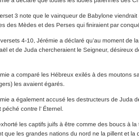
mie a déclaré que toutes les idoles païennes des Ch
erset 3 note que le vainqueur de Babylone viendrai
ées des Mèdes et des Perses qui finiraient par conqu
versets 4-10, Jérémie a déclaré qu’au moment de la 
raël et de Juda chercheraient le Seigneur, désireux 
mie a comparé les Hébreux exilés à des moutons san
gers) les avaient égarés.
mie a également accusé les destructeurs de Juda de 
t péché contre l’ Éternel.
 exhorté les captifs juifs à être comme des boucs à la
t que les grandes nations du nord ne la pillent et la 