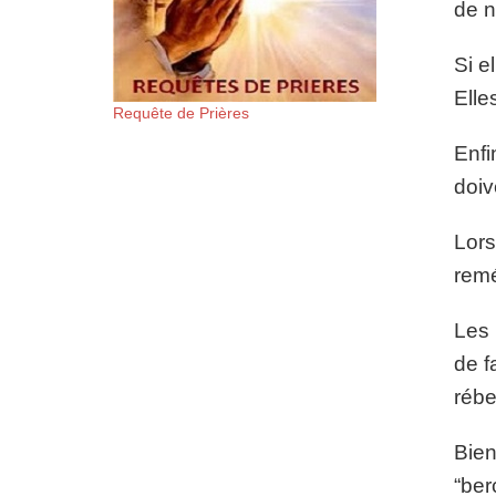
de n
Si e
Elle
Requête de Prières
Enfi
doiv
Lors
remé
Les 
de f
rébel
Bien
“ber