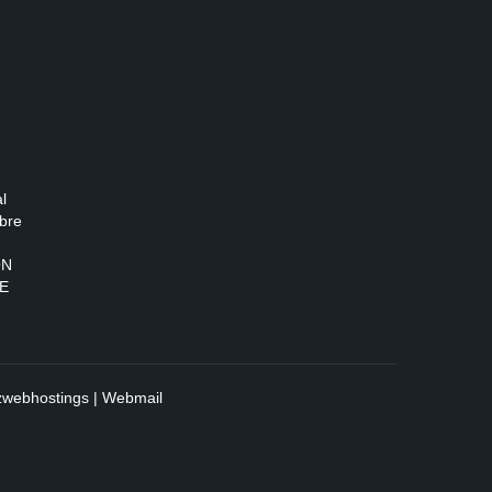
l
bre
ON
E
zwebhostings
|
Webmail