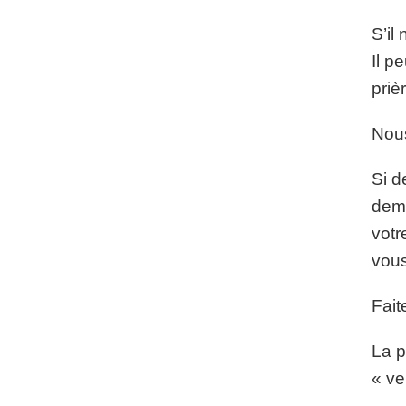
S’il
Il p
priè
Nous
Si d
dema
votr
vous
Fait
La p
« ve