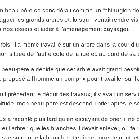
p://www.lafoiapostolique.org/wp-
volume.
n beau-père se considérait comme un “chirurgien des ar
laguer les grands arbres et, lorsqu’il venait rendre visit
tu-lasse-rempli-de-tritesse.mp3
 nos rosiers et aider à l’aménagement paysager.
fois, il a même travaillé sur un arbre dans la cour d’un
on située de l’autre côté de la rue et, au bord de sa p
beau-père a décidé que cet arbre avait grand besoin d
 proposé à l’homme un bon prix pour travailler sur l’a
uit précédant le début des travaux, il y avait un servi
bitude, mon beau-père est descendu prier après le se
ous a raconté plus tard qu’en essayant de prier, il ne p
rer l’arbre : quelles branches il devait enlever, où fa
 s’assurer que la branche atterrisse correctement, et