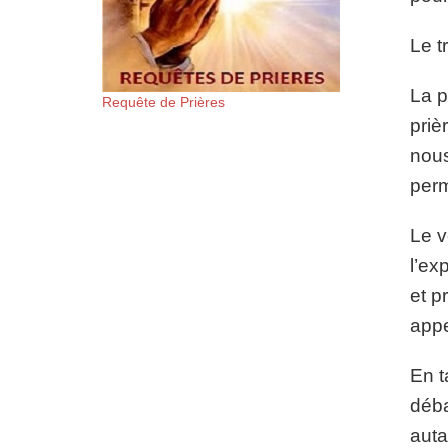
Le t
La p
Requête de Prières
priè
nous
perm
Le v
l’ex
et p
appe
En t
déba
auta