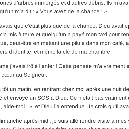
roncs d’arbres immergés et d’autres débris. Ils m’ava
qu’un m’a dit : « Vous avez de la chance ! »
avais que c’était plus que de la chance. Dieu avait é
’a mis à terre et quelqu’un a payé mon taxi pour rent
ué, peut-être en mettant une pilule dans mon café, a
ers d’identité, et même la clé de ma chambre.
e j’avais frôlé l’enfer ! Cette pensée m’a vraiment e
cœur au Seigneur.
 tôt un matin, en rentrant chez moi après une nuit de f
lé et envoyé un SOS à Dieu. Ce n’était pas vraiment 
, aide-moi ! », et Dieu l’a entendue. Je crois qu’Il a
imanche après-midi, je suis allé rendre visite à mes