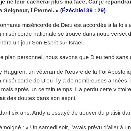
 je ne leur cacherai plus ma face, Car je répandrai
p://www.lafoiapostolique.org/wp-
volume.
le Seigneur, l’Éternel. »
(Ézéchiel 39 : 29)
tu-lasse-rempli-de-tritesse.mp3
tonnante miséricorde de Dieu est accordée à la fois 
a miséricorde nationale se trouve dans notre verset 
ndra un jour Son Esprit sur Israël.
le plan personnel, nous savons que Dieu tend sans c
 Haggren, un vétéran de l’œuvre de la Foi Apostoliqu
a miséricorde de Dieu il y a de nombreuses années. Il
 mais après un certain temps, il a perdu cette victoire 
it des doutes dans son esprit.
ant six ans, Andy a essayé de trouver du plaisir da
 témoigné : « Un samedi soir, j’avais prévu d’aller à un b