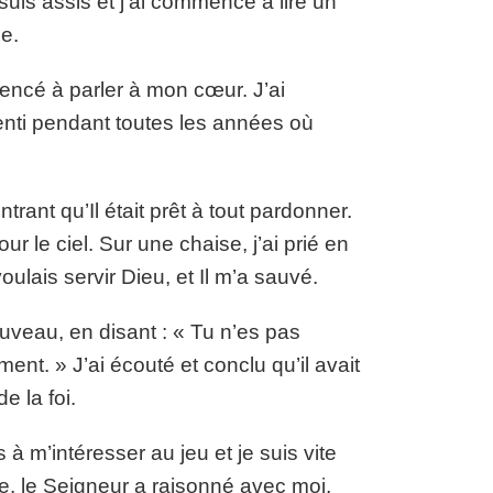
suis assis et j’ai commencé à lire un
le.
encé à parler à mon cœur. J’ai
enti pendant toutes les années où
rant qu’Il était prêt à tout pardonner.
 le ciel. Sur une chaise, j’ai prié en
ulais servir Dieu, et Il m’a sauvé.
ouveau, en disant : « Tu n’es pas
ent. » J’ai écouté et conclu qu’il avait
e la foi.
s à m’intéresser au jeu et je suis vite
re, le Seigneur a raisonné avec moi,