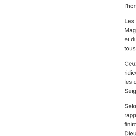
l’ho
Les 
Mago
et d
tous
Ceux
ridi
les 
Seig
Selo
rapp
fini
Dieu