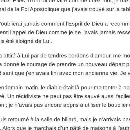
gieux. Elles m’ont dit de faire comme chez moi; je me 
nal de la Foi Apostolique que j’avais trouvé sur la tab
’oublierai jamais comment l’Esprit de Dieu a recomm
enti l’appel de Dieu comme je ne l’avais jamais ress
ais été éloigné de Lui.
’a attiré à Lui par de tendres cordons d’amour, me mont
’a donné le courage de prendre un nouveau départ pour
isant que j’en avais fini avec mon ancienne vie. Je vo
endemain matin, le diable était là pour me tenter à n
é. Un récidiviste ne peut pas être sauvé aussi facilem
on ; je n’avais pas encore appris à utiliser le bouclier d
uis retourné à la salle de billard, mais je n’arrivais pa
i. Alors que je marchais d’un pâté de maisons à l’aut