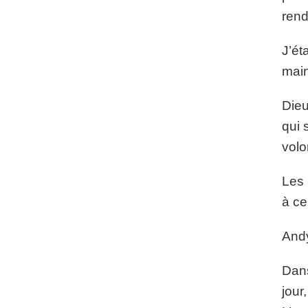
rend
J’ét
main
Dieu
qui 
volo
Les 
à ce
Andy
Dans
jour