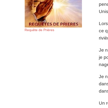
pend
Unis
Lors
Requête de Prières
ce q
rivi
Je n
je p
nage
Je n
dans
dans
Un r