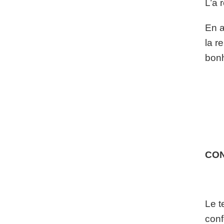
L’a 
En a
la r
bonh
CO
Le t
conf