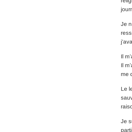
reli
jour
Je n
ress
j’av
Il m
Il m
me d
Le l
sauv
rais
Je s
part