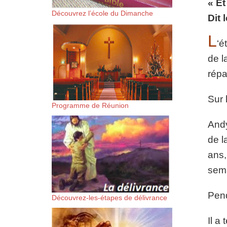
« Et
suis-sans-rien-a-moi.mp3 htt
Découvrez l’école du Dimanche
Dit 
content/uploads/2018/06/Es-
L
‘é
de l
répa
Sur 
Programme de Réunion
Andy
de l
ans,
sema
Pend
Découvrez-les-étapes de délivrance
Il a