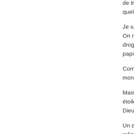
de t
quel
Je s
On m
drog
papi
Comm
mon 
Mais
étoi
Dieu
Un d