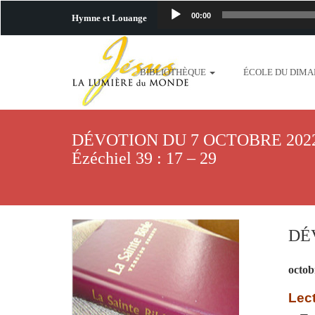
00:00
Hymne et Louange
http://www.lafo
BIBLIOTHÈQUE
ÉCOLE DU DIM
content/uploads/2018/06/b
http://www.lafoiapostolique.org/wp-c
DÉVOTION DU 7 OCTOBRE 2022 L
taime.mp3 http://www.lafoiapostolique
Ézéchiel 39 : 17 – 29
plus-pres-de-toi.mp3 http:
content/uploads/2018/06/La
DÉV
http://www.lafoiapostolique.org/wp-con
octob
http://www.lafoiapostolique.org/wp-co
Lect