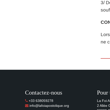
3/ D
souf
CO
Lors
ne c
Contactez-nous
Pour 
+33 638059278
La Foi A
info@lafoiapostolique.org
2 Allée