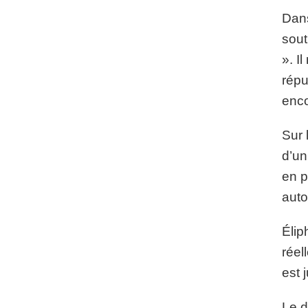
Dans
sout
». I
répu
enco
Sur 
d’un
en p
auto
Élip
réel
est 
Le d