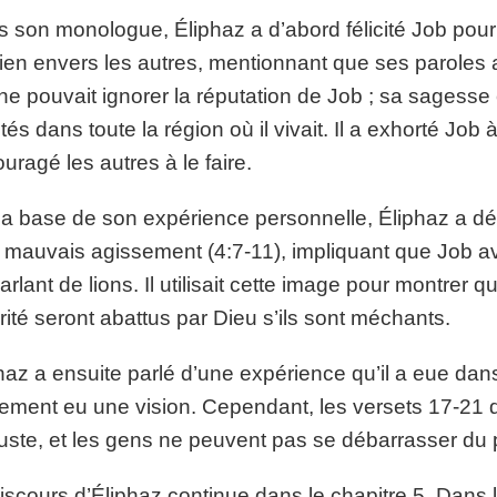
 son monologue, Éliphaz a d’abord félicité Job pour 
ien envers les autres, mentionnant que ses paroles 
l ne pouvait ignorer la réputation de Job ; sa sagess
tés dans toute la région où il vivait. Il a exhorté Job 
uragé les autres à le faire.
la base de son expérience personnelle, Éliphaz a décl
 mauvais agissement (4:7-11), impliquant que Job avai
arlant de lions. Il utilisait cette image pour montrer
rité seront abattus par Dieu s’ils sont méchants.
haz a ensuite parlé d’une expérience qu’il a eue dans l
lement eu une vision. Cependant, les versets 17-21 
juste, et les gens ne peuvent pas se débarrasser du
iscours d’Éliphaz continue dans le chapitre 5. Dans le