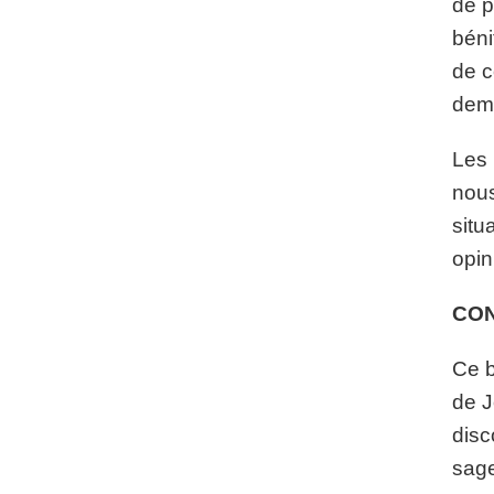
de p
béni
de c
dema
Les 
nous
situ
opin
CO
Ce b
de J
disc
sage