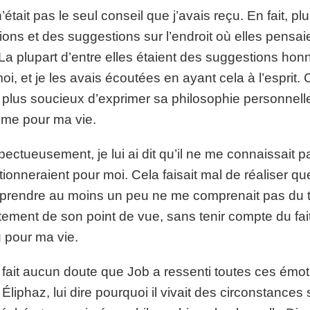
’était pas le seul conseil que j’avais reçu. En fait, p
ions et des suggestions sur l’endroit où elles pensai
 La plupart d’entre elles étaient des suggestions ho
oi, et je les avais écoutées en ayant cela à l’esprit. 
t plus soucieux d’exprimer sa philosophie personnell
time pour ma vie.
ectueusement, je lui ai dit qu’il ne me connaissait pa
tionneraient pour moi. Cela faisait mal de réaliser 
rendre au moins un peu ne me comprenait pas du tout
ctement de son point de vue, sans tenir compte du fait
 pour ma vie.
e fait aucun doute que Job a ressenti toutes ces émo
 Éliphaz, lui dire pourquoi il vivait des circonstance