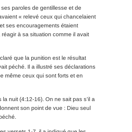
ses paroles de gentillesse et de
avaient « relevé ceux qui chancelaient
e et ses encouragements étaient
à réagir à sa situation comme il avait
aré que la punition est le résultat
t péché. Il a illustré ses déclarations
 que même ceux qui sont forts et en
a nuit (4:12-16). On ne sait pas s’il a
donnent son point de vue : Dieu seul
 péché.
s versets 1-7, il a indiqué que les