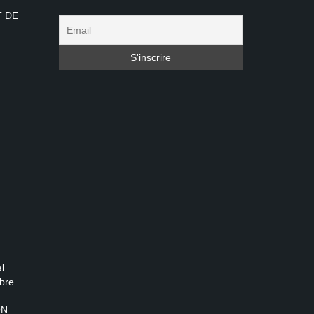
T DE
l
bre
ON