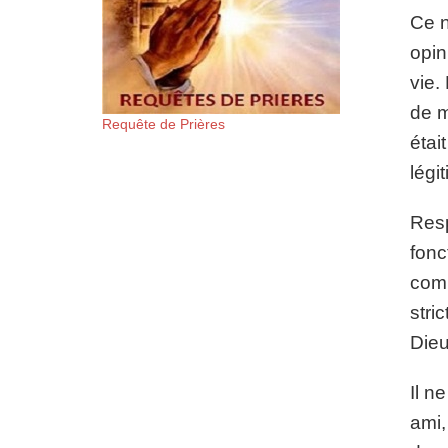
Ce n
opin
vie.
de m
Requête de Prières
étai
légi
Resp
fonc
comp
stri
Dieu
Il n
ami,