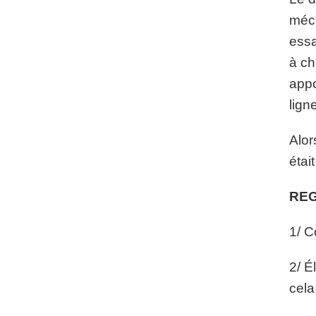
méch
essa
à ch
appo
lign
Alor
étai
REG
1/ C
2/ É
cela