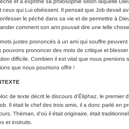
éché et a exprimé sa philosophie selon laquelle Dieu
t ceux qui Lui obéissent. Il pensait que Job devait a
onfesser le péché dans sa vie et de permettre à Dieu
nder comment son ami pouvait dire une telle chose
mots justes prononcés à un ami qui souffre peuvent ê
 pouvons prononcer des mots de critique et blesser
ation difficile. Combien il est vital que nous prenions
ions que nous pourrions offrir !
NTEXTE
loc de texte décrit le discours d’Éliphaz, le premier 
ob. Il était le chef des trois amis, il a donc parlé e
ours. Théman, d’où il était originaire, était traditi
s et instruits.