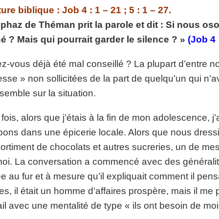
p://www.lafoiapostolique.org/wp-
ure biblique : Job 4 : 1 – 21 ; 5 : 1 – 27.
volume.
iphaz de Théman prit la parole et dit : Si nous os
tu-lasse-rempli-de-tritesse.mp3
é ? Mais qui pourrait garder le silence ? »
(Job 4 
z-vous déjà été mal conseillé ? La plupart d’entre n
sse » non sollicitées de la part de quelqu’un qui n’a
semble sur la situation.
fois, alors que j’étais à la fin de mon adolescence, 
ons dans une épicerie locale. Alors que nous dressi
sortiment de chocolats et autres sucreries, un de m
oi. La conversation a commencé avec des généralit
ée au fur et à mesure qu’il expliquait comment il pens
es, il était un homme d’affaires prospère, mais il me
ail avec une mentalité de type « ils ont besoin de moi