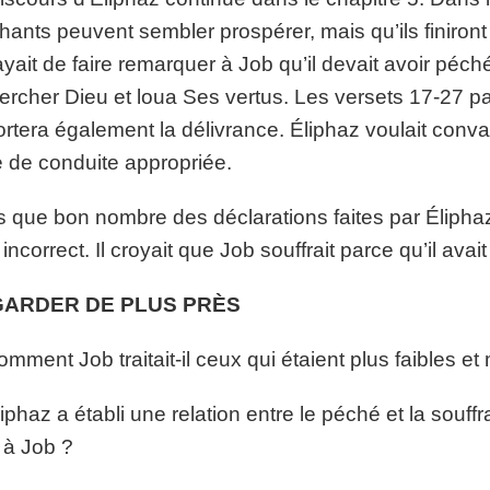
ants peuvent sembler prospérer, mais qu’ils finiront pa
yait de faire remarquer à Job qu’il devait avoir péch
ercher Dieu et loua Ses vertus. Les versets 17-27 pa
rtera également la délivrance. Éliphaz voulait convai
e de conduite appropriée.
s que bon nombre des déclarations faites par Éliphaz
t incorrect. Il croyait que Job souffrait parce qu’il avait
ARDER DE PLUS PRÈS
omment Job traitait-il ceux qui étaient plus faibles e
liphaz a établi une relation entre le péché et la souf
 à Job ?