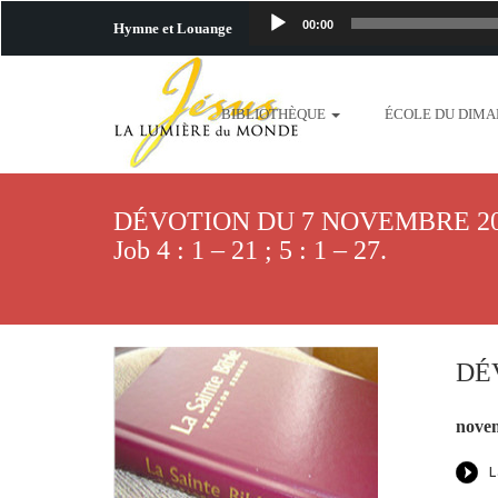
00:00
Hymne et Louange
http://www.lafo
BIBLIOTHÈQUE
ÉCOLE DU DIM
content/uploads/2018/06/b
http://www.lafoiapostolique.org/wp-c
DÉVOTION DU 7 NOVEMBRE 2021 
taime.mp3 http://www.lafoiapostolique
Job 4 : 1 – 21 ; 5 : 1 – 27.
plus-pres-de-toi.mp3 http:
content/uploads/2018/06/La
DÉV
http://www.lafoiapostolique.org/wp-con
novem
http://www.lafoiapostolique.org/wp-co