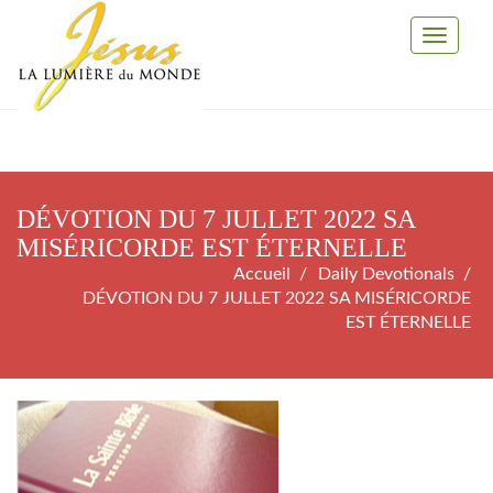
Toggle
Navigati
DÉVOTION DU 7 JULLET 2022 SA
MISÉRICORDE EST ÉTERNELLE
Accueil
Daily Devotionals
DÉVOTION DU 7 JULLET 2022 SA MISÉRICORDE
EST ÉTERNELLE