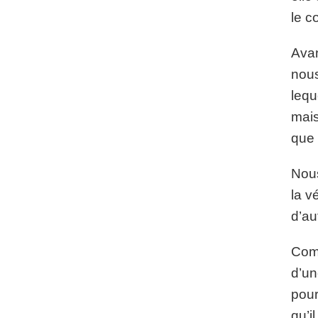
le c
Avan
nous
lequ
mais
que 
Nous
la v
d’au
Comm
d’un
pour
qu’i