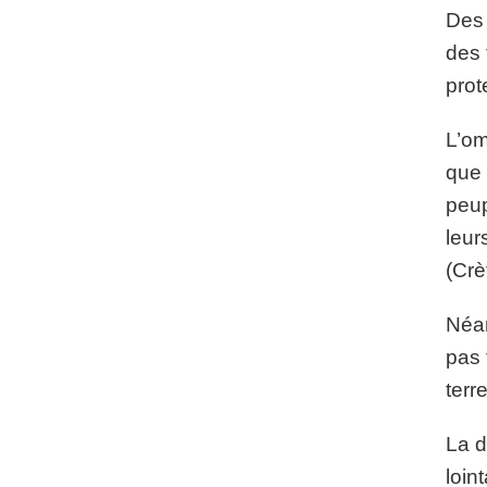
Des 
des 
prot
L’om
que 
peup
leur
(Crè
Néan
pas 
terr
La d
loint