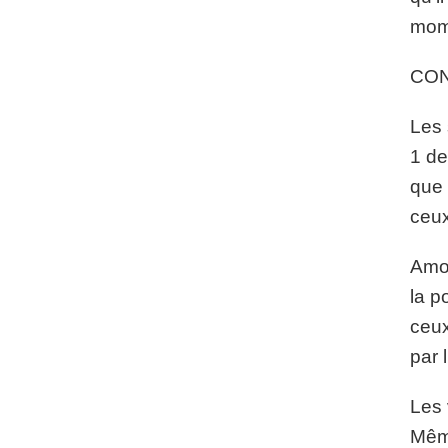
mome
CO
Les 
1 de
que 
ceux
Amos
la p
ceux
par 
Les 
Même