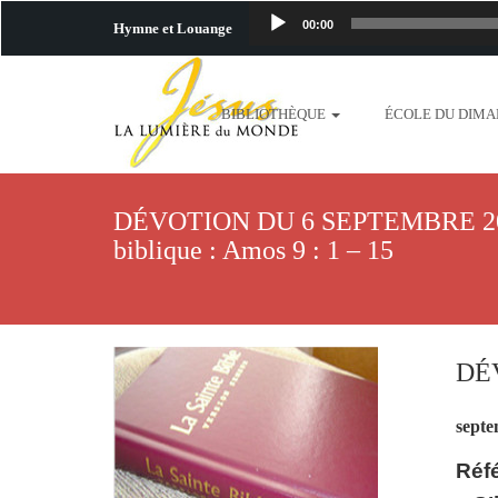
00:00
Hymne et Louange
http://www.lafo
BIBLIOTHÈQUE
ÉCOLE DU DIM
content/uploads/2018/06/b
http://www.lafoiapostolique.org/wp-c
DÉVOTION DU 6 SEPTEMBRE 202
taime.mp3 http://www.lafoiapostolique
biblique : Amos 9 : 1 – 15
plus-pres-de-toi.mp3 http:
content/uploads/2018/06/La
DÉV
http://www.lafoiapostolique.org/wp-con
septe
http://www.lafoiapostolique.org/wp-co
Réfé