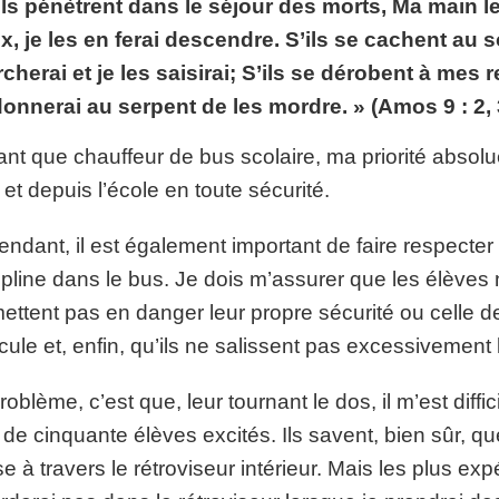
ils pénètrent dans le séjour des morts, Ma main l
p://www.lafoiapostolique.org/wp-
volume.
x, je les en ferai descendre. S’ils se cachent au 
cherai et je les saisirai; S’ils se dérobent à mes 
tu-lasse-rempli-de-tritesse.mp3
donnerai au serpent de les mordre. » (Amos 9 : 2, 
ant que chauffeur de bus scolaire, ma priorité absolu
 et depuis l’école en toute sécurité.
ndant, il est également important de faire respecter 
ipline dans le bus. Je dois m’assurer que les élèves 
ettent pas en danger leur propre sécurité ou celle d
cule et, enfin, qu’ils ne salissent pas excessivement 
roblème, c’est que, leur tournant le dos, il m’est diff
 de cinquante élèves excités. Ils savent, bien sûr, qu
e à travers le rétroviseur intérieur. Mais les plus e