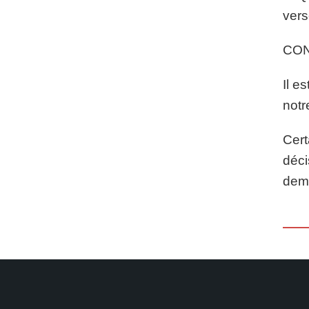
vers
CO
Il e
notr
Cert
déci
dema