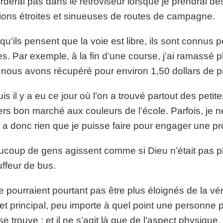
rderai pas dans le rétroviseur lorsque je prendrai de
ions étroites et sinueuses de routes de campagne.
qu’ils pensent que la voie est libre, ils sont connus p
es. Par exemple, à la fin d’une course, j’ai ramassé 
, nous avons récupéré pour environ 1,50 dollars de 
uis il y a eu ce jour où l’on a trouvé partout des peti
iers bon marché aux couleurs de l’école. Parfois, je n
’y a donc rien que je puisse faire pour engager une pr
coup de gens agissent comme si Dieu n’était pas p
ffeur de bus.
ne pourraient pourtant pas être plus éloignés de la 
et principal, peu importe à quel point une personne 
 se trouve : et il ne s’agit là que de l’aspect physiqu