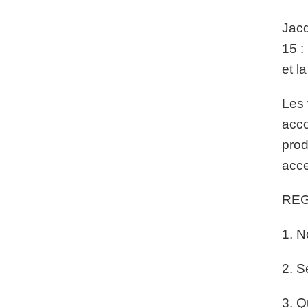
Jacq
15 :
et l
Les 
acco
prod
acce
REG
1. N
2. S
3. Q