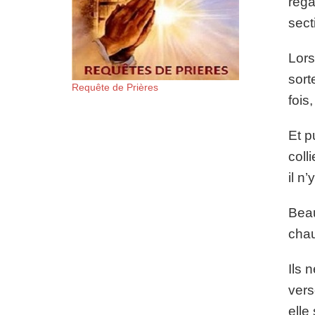
rega
sect
Lors
sort
Requête de Prières
fois
Et p
coll
il n
Beau
chau
Ils 
vers
elle