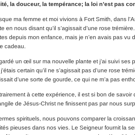
lité, la douceur, la tempérance; la loi n’est pas c
p://www.lafoiapostolique.org/wp-
volume.
sque ma femme et moi vivions à Fort Smith, dans l’
tu-lasse-rempli-de-tritesse.mp3
te en nous disant qu’il s’agissait d’une rose trémière
tes depuis mon enfance, mais je n’en avais pas vu de
e cadeau.
 gardé un œil sur ma nouvelle plante et j’ai suivi ses
 j’étais certain qu’il ne s’agissait pas d’une rose trémiè
issait d’une sorte de gourde, ce qui ne m’a pas ent
rairement à cette expérience, il est si bon de savoi
angile de Jésus-Christ ne finissent pas par nous sur
ermes spirituels, nous pouvons comparer la croiss
ités pieuses dans nos vies. Le Seigneur fournit la s