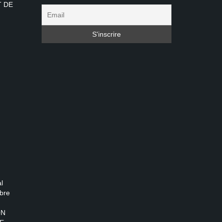
T DE
l
bre
ON