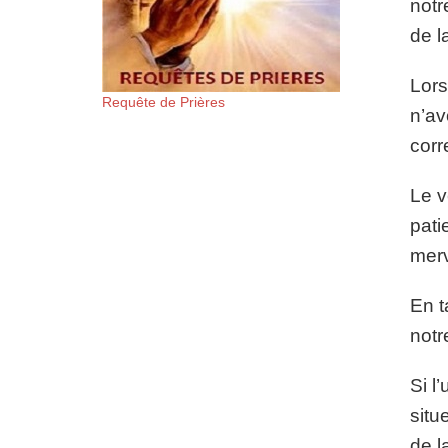
notr
de l
Lors
Requête de Prières
n’av
corr
Le v
pati
merv
En t
notr
Si l
situ
de l