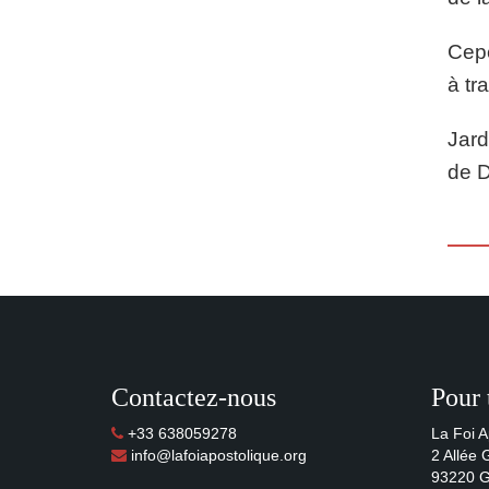
Cepe
à tr
Jard
de D
Contactez-nous
Pour 
+33 638059278
La Foi A
info@lafoiapostolique.org
2 Allée
93220 