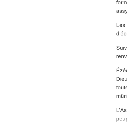
form
assy
Les 
d’éc
Suiv
renv
Ézéc
Dieu
tout
mûri
L’As
peup