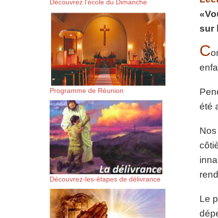
Découvrez l’école du Dimanche
suis-sans-rien-a-moi.mp3 htt
«Vou
sur 
content/uploads/2018/06/Es-
C
o
enfa
Programme de Réunion
Pend
été 
Nos 
côti
inna
renda
Découvrez-les-étapes de délivrance
Le p
dépe