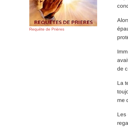
cond
Alor
épau
Requête de Prières
proté
Immé
avai
de c
La t
touj
me d
Les 
rega