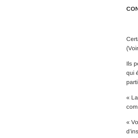
CO
Cert
(Voi
Ils 
qui 
part
« La
comm
« Vo
d’in