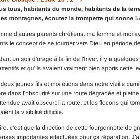
p://www.lafoiapostolique.org/wp-
s tous, habitants du monde, habitants de la terr
volume.
les montagnes, écoutez la trompette qui sonne !
tu-lasse-rempli-de-tritesse.mp3
mme d’autres parents chrétiens, ma femme et moi a
nts le concept de se tourner vers Dieu en période de
ant un soir d’orage à la fin de l’hiver, il y a quelques
attentifs et qu’ils avaient vraiment bien appris cette l
deux jeunes fils et moi étions dans notre vieille cami
ère dans l’obscurité sur une route dégradée et plein
ttendue avait obscurci la route, et les flocons qui tom
ient la visibilité difficile.
ire, c’est que la direction de cette fourgonnette de gr
nses importantes effectuées pour ça réparation. J’