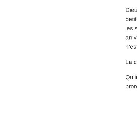
Dieu
peti
les 
arri
n’es
La c
Qu’i
prom