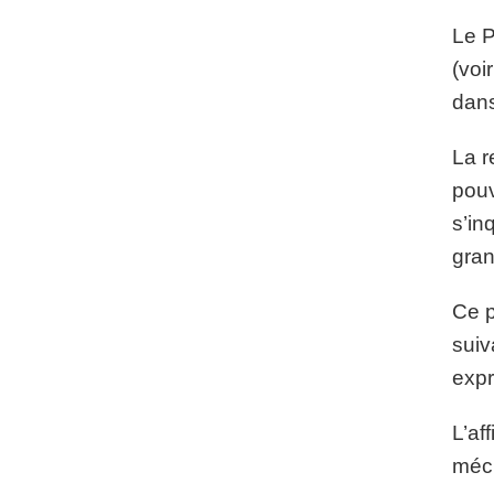
Le P
(voi
dans
La r
pouv
s’in
gran
Ce p
suiv
expr
L’af
méch