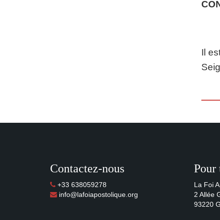
CO
Il e
Seig
Contactez-nous
Pour 
+33 638059278
La Foi A
info@lafoiapostolique.org
2 Allée
93220 