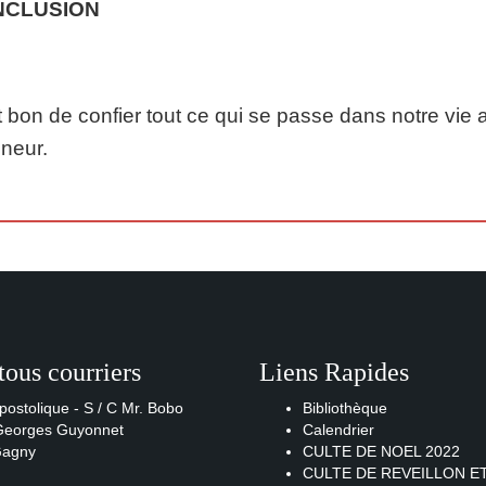
NCLUSION
st bon de confier tout ce qui se passe dans notre vie a
neur.
tous courriers
Liens Rapides
postolique - S / C Mr. Bobo
Bibliothèque
 Georges Guyonnet
Calendrier
Gagny
CULTE DE NOEL 2022
CULTE DE REVEILLON E