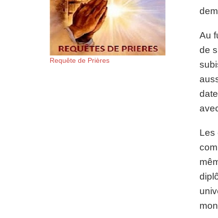
dema
Au f
de s
Requête de Prières
subi
auss
date
avec
Les 
comm
même
dipl
univ
mon