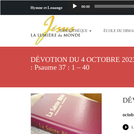
00:00
Hymne et Louange
http://www.lafo
BIBLIOTHÈQUE
ÉCOLE DU DIM
content/uploads/2018/06/b
http://www.lafoiapostolique.org/wp-c
DÉVOTION DU 4 OCTOBRE 2023 R
taime.mp3 http://www.lafoiapostolique
: Psaume 37 : 1 – 40
plus-pres-de-toi.mp3 http:
content/uploads/2018/06/La
DÉV
http://www.lafoiapostolique.org/wp-con
octob
http://www.lafoiapostolique.org/wp-co