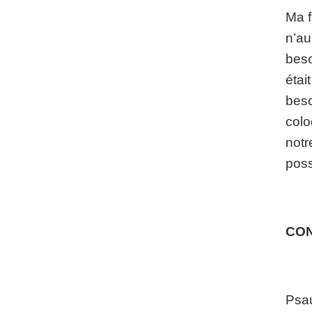
Ma f
n’au
beso
étai
beso
colo
notr
poss
CO
Psa