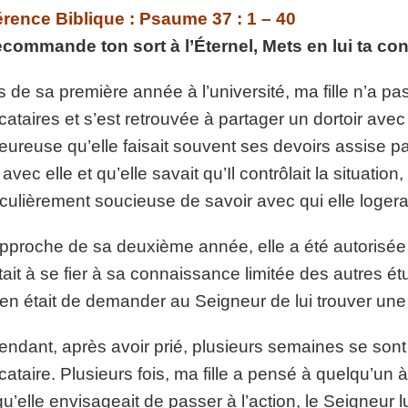
p://www.lafoiapostolique.org/wp-
rence Biblique : Psaume 37 : 1 – 40
volume.
commande ton sort à l’Éternel, Mets en lui ta confi
tu-lasse-rempli-de-tritesse.mp3
s de sa première année à l’université, ma fille n’a pa
cataires et s’est retrouvée à partager un dortoir avec 
eureuse qu’elle faisait souvent ses devoirs assise pa
t avec elle et qu’elle savait qu’Il contrôlait la situatio
iculièrement soucieuse de savoir avec qui elle logera
approche de sa deuxième année, elle a été autorisée à
tait à se fier à sa connaissance limitée des autres étu
n était de demander au Seigneur de lui trouver une 
ndant, après avoir prié, plusieurs semaines se sont 
cataire. Plusieurs fois, ma fille a pensé à quelqu’un 
qu’elle envisageait de passer à l’action, le Seigneur 