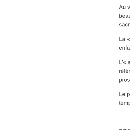
Au v
beau
sacri
La «
enfa
L’« 
réfé
pros
Le p
temp