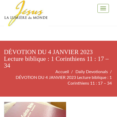
Toggle
Navigati
DÉVOTION DU 4 JANVIER 2023
Lecture biblique : 1 Corinthiens 11 : 17 –
34
Accueil
Daily Devotionals
DÉVOTION DU 4 JANVIER 2023 Lecture biblique : 1
Corinthiens 11 : 17 – 34