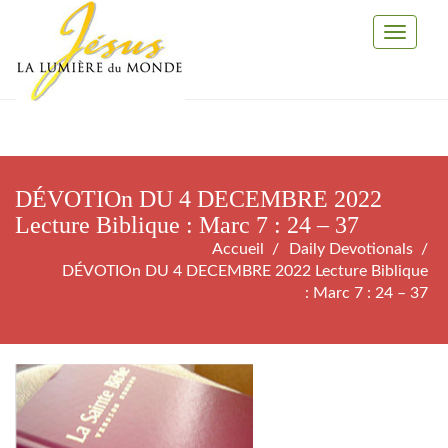
Toggle
Navigati
DÉVOTIOn DU 4 DECEMBRE 2022
Lecture Biblique : Marc 7 : 24 – 37
Accueil
Daily Devotionals
DÉVOTIOn DU 4 DECEMBRE 2022 Lecture Biblique
: Marc 7 : 24 – 37