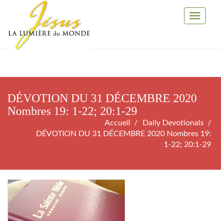
Toggle
Navigati
DÉVOTION DU 31 DÉCEMBRE 2020
Nombres 19: 1-22; 20:1-29
Accueil
Daily Devotionals
DÉVOTION DU 31 DÉCEMBRE 2020 Nombres 19:
1-22; 20:1-29