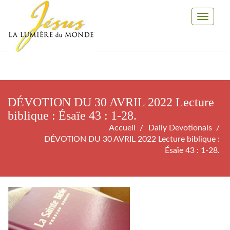
Toggle
Navigati
DÉVOTION DU 30 AVRIL 2022 Lecture
biblique : Ésaïe 43 : 1-28.
Accueil
Daily Devotionals
DÉVOTION DU 30 AVRIL 2022 Lecture biblique :
Ésaïe 43 : 1-28.