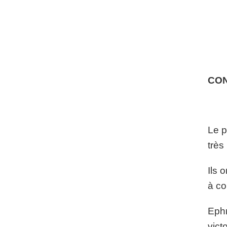
CO
Le p
très
Ils 
à co
Ephr
vict