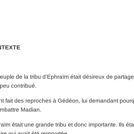
NTEXTE
euple de la tribu d’Ephraïm était désireux de partager 
 peu contribué.
ont fait des reproches à Gédéon, lui demandant pourqu
mbattre Madian.
aïm était une grande tribu et donc importante. Ils éta
oire qui avait été remportée.