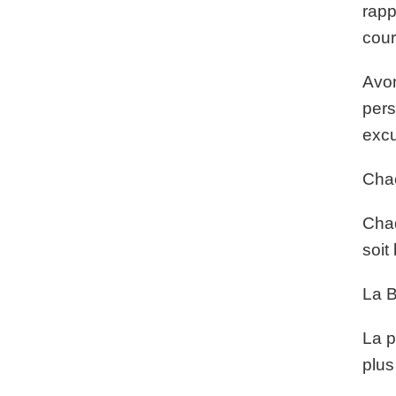
rapp
cour
Avon
pers
excu
Chac
Chaq
soit
La B
La p
plus