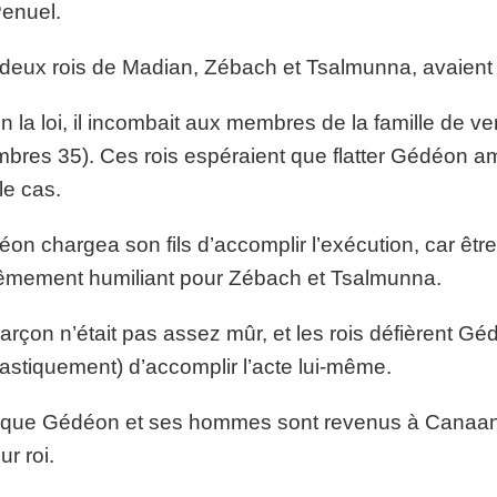
enuel.
deux rois de Madian, Zébach et Tsalmunna, avaient 
n la loi, il incombait aux membres de la famille de v
bres 35). Ces rois espéraient que flatter Gédéon amél
le cas.
on chargea son fils d’accomplir l’exécution, car être
êmement humiliant pour Zébach et Tsalmunna.
arçon n’était pas assez mûr, et les rois défièrent Gé
astiquement) d’accomplir l’acte lui-même.
que Gédéon et ses hommes sont revenus à Canaan, le
eur roi.