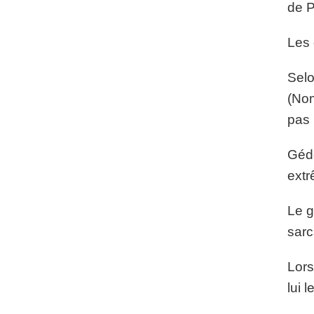
de P
Les 
Selo
(Nom
pas 
Gédé
extr
Le g
sarc
Lors
lui l