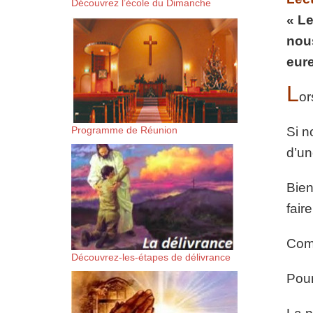
Découvrez l’école du Dimanche
suis-sans-rien-a-moi.mp3 htt
« Le
nous
content/uploads/2018/06/Es-
eure
L
or
Programme de Réunion
Si n
d’un
Bien
faire
Comm
Découvrez-les-étapes de délivrance
Pour