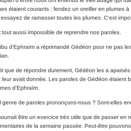
lupart d’entre nous ont entendu le vieil adage qui dat
es étaient courants : fendez un oreiller en plumes à l
 essayez de ramasser toutes les plumes. C’est impos
st tout aussi impossible de reprendre nos paroles.
ribu d’Ephraïm a réprimandé Gédéon pour ne pas les 
ian.
ôt que de répondre durement, Gédéon les a apaisés e
 leur avait donnée. Les paroles de Gédéon étaient bi
mes d’Ephraïm.
 genre de paroles prononçons-nous ? Sont-elles enc
ourrait être un exercice très utile que de passer en
entaires de la semaine passée. Peut-être pouvons-