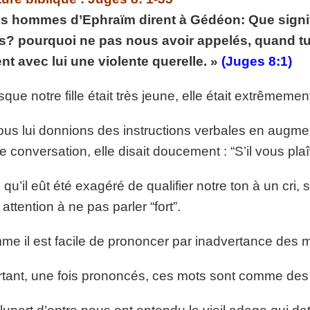
p://www.lafoiapostolique.org/wp-
s hommes d’Ephraïm dirent à Gédéon: Que signifi
volume.
? pourquoi ne pas nous avoir appelés, quand tu 
tu-lasse-rempli-de-tritesse.mp3
nt avec lui une violente querelle. »
(Juges 8:1)
sque notre fille était très jeune, elle était extrêmem
ous lui donnions des instructions verbales en augme
e conversation, elle disait doucement : “S’il vous pla
 qu’il eût été exagéré de qualifier notre ton à un cri, s
 attention à ne pas parler “fort”.
e il est facile de prononcer par inadvertance des mo
tant, une fois prononcés, ces mots sont comme des