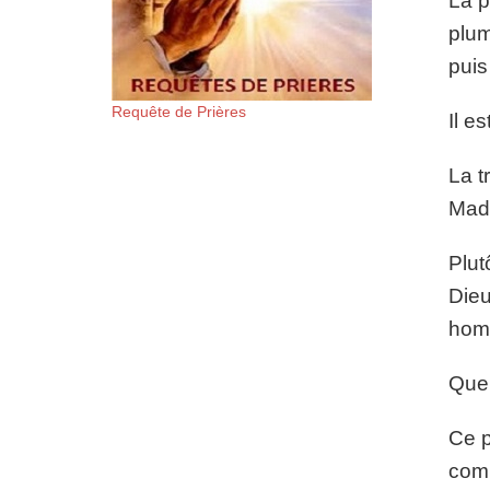
La p
plum
puis
Requête de Prières
Il e
La t
Mad
Plut
Dieu
hom
Quel
Ce p
comm