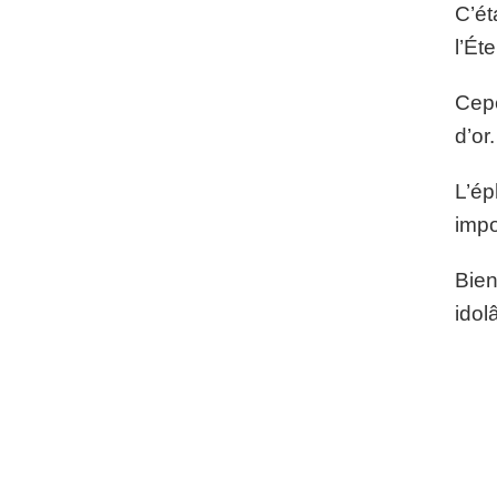
C’ét
l’Ét
Cepe
d’or.
L’ép
impo
Bien
idol