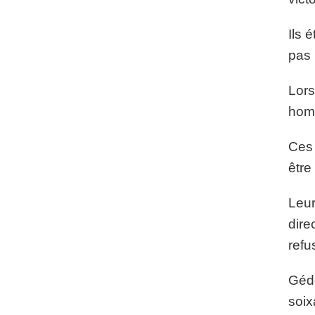
Ils 
pas 
Lors
homm
Ces 
être
Leur
dire
refu
Gédé
soix