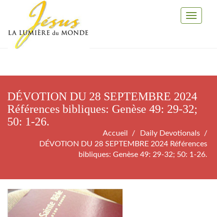
Toggle
Navigati
DÉVOTION DU 28 SEPTEMBRE 2024
Références bibliques: Genèse 49: 29-32;
50: 1-26.
Accueil
Daily Devotionals
DÉVOTION DU 28 SEPTEMBRE 2024 Références
bibliques: Genèse 49: 29-32; 50: 1-26.