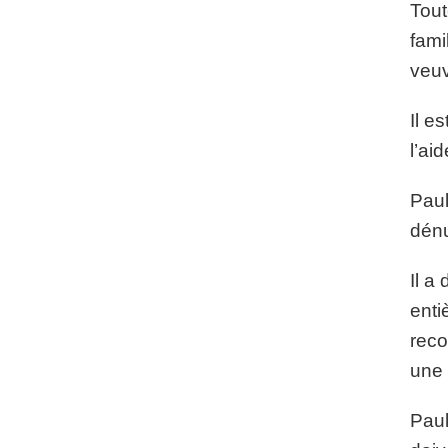
Tout
fami
veuv
Il e
l’ai
Paul
dén
Il a
enti
reco
une 
Paul