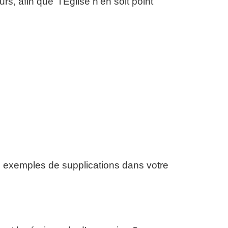
s, afin que “l’Église n’en soit point
ns exemples de supplications dans votre