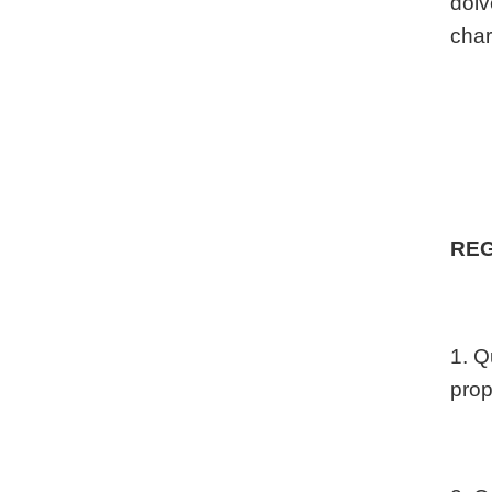
doiv
char
REG
1. Q
prop