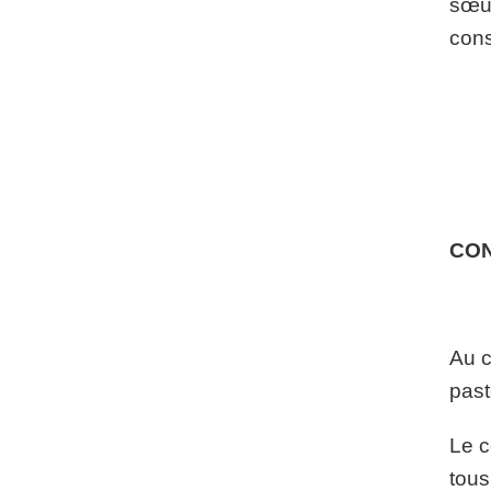
sœur
cons
CO
Au c
past
Le c
tous