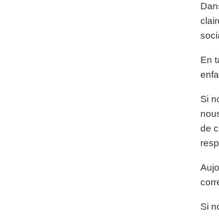
Dans
clai
soci
En t
enfa
Si n
nous
de c
resp
Aujo
corr
Si n