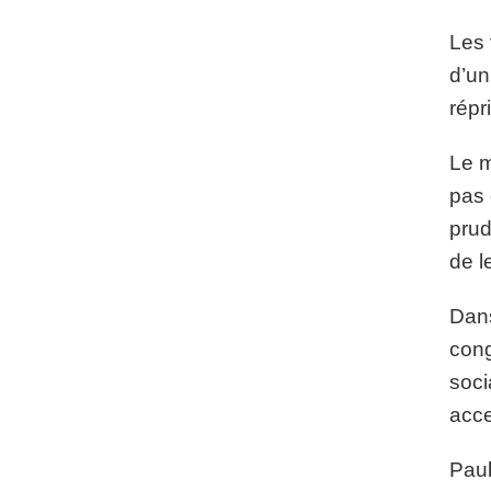
Les 
d’un
répr
Le m
pas 
prud
de l
Dans
cong
soci
acce
Paul