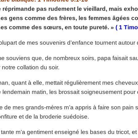
p://www.lafoiapostolique.org/wp-
 réprimande pas rudement le vieillard, mais exho
volume.
nes gens comme des frères, les femmes âgées co
tu-lasse-rempli-de-tritesse.mp3
nes comme des sœurs, en toute pureté. »
( 1 Timo
plupart de mes souvenirs d’enfance tournent autour d
e souviens que, de nombreux soirs, papa faisait sa
 notre collation du soir.
n, quant à elle, mettait régulièrement mes cheveu
le lendemain matin, les brossait soigneusement pour o
e de mes grands-mères m’a appris à faire son pain spé
onfiture et de la broderie suédoise.
tante m’a gentiment enseigné les bases du tricot, et c