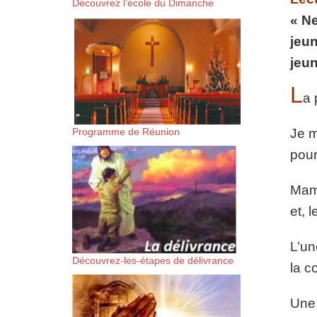
Découvrez l’école du Dimanche
suis-sans-rien-a-moi.mp3 htt
« Ne
jeu
content/uploads/2018/06/Es-
jeu
L
a 
Programme de Réunion
Je m
pour
Mama
et, 
L’un
Découvrez-les-étapes de délivrance
la c
Une 