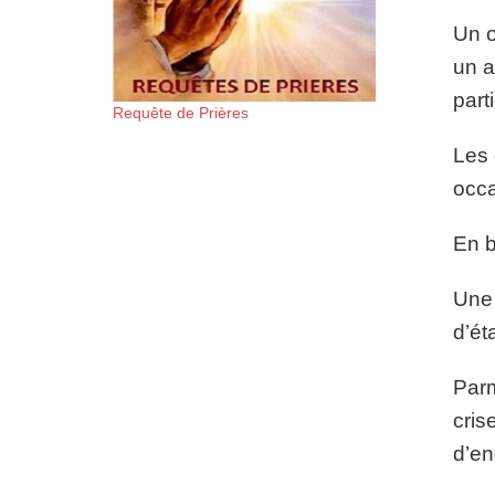
Un o
un a
part
Requête de Prières
Les 
occa
En b
Une 
d’éta
Parm
cris
d’en