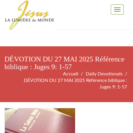
Toggle
Navigati
DÉVOTION DU 27 MAI 2025 Référence
biblique : Juges 9: 1-57
Accueil
Daily Devotionals
DÉVOTION DU 27 MAI 2025 Référence biblique :
Juges 9: 1-57