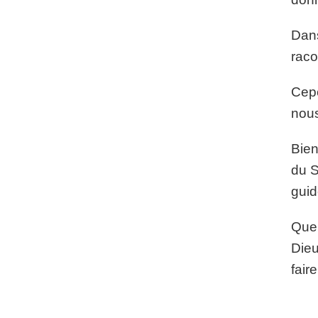
Dans
raco
Cepe
nous
Bien
du S
guid
Quel
Dieu
faire