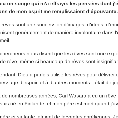
 eu un songe qui m’a effrayé; les pensées dont j’
p://www.lafoiapostolique.org/wp-
volume.
ions de mon esprit me remplissaient d’épouvante
tu-lasse-rempli-de-tritesse.mp3
 rêves sont une succession d’images, d’idées, d’émo
uisent généralement de manière involontaire dans l’
eil.
chercheurs nous disent que les rêves sont une expér
e rêve, même si beaucoup de rêves sont insignifiant
ndant, Dieu a parfois utilisé les rêves pour délivrer
essage d’espoir, et à d’autres moments il était de j
 a de nombreuses années, Carl Wasara a eu un rêve qui
suis né en Finlande, et mon père est mort quand j’av
ère et sa tante, étaient de ferventes chrétiennes. J