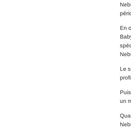
Nebu
péri
En o
Baby
spéc
Nebu
Le s
profi
Puis
un m
Quan
Nebu