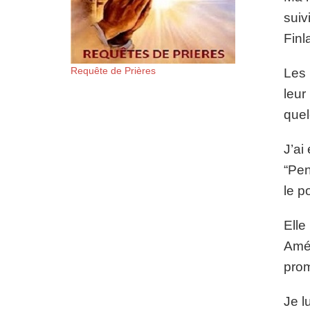
suiv
Finl
Requête de Prières
Les 
leur
quel
J’ai
“Pen
le p
Elle
Amér
prom
Je l