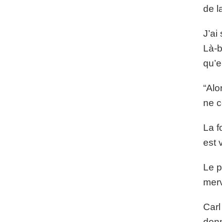
de l
J’ai 
Là-b
qu’e
“Alo
ne c
La f
est 
Le p
merv
Carl
donn