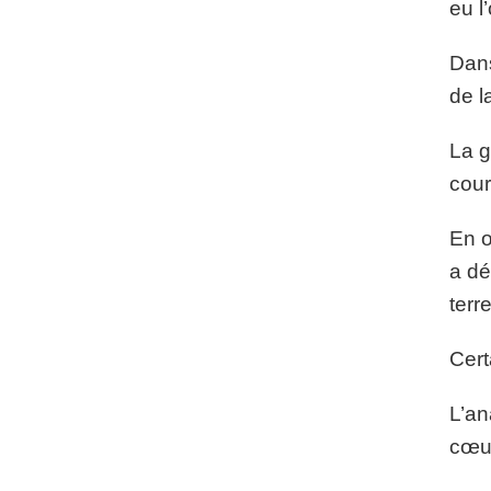
eu l
Dans
de l
La g
cour
En o
a dé
terr
Cert
L’an
cœur