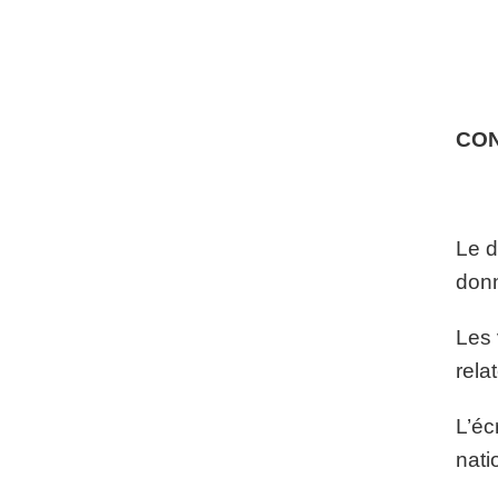
CO
Le d
donn
Les 
rela
L’éc
nati