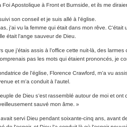
a Foi Apostolique à Front et Burnside, et ils me diraien
suivi son conseil et je suis allé à l’église.
as, j’ai vu la femme qui était dans mon rêve. C’était 
lle était l’ange sauveur de Dieu.
rs que j’étais assis à l’office cette nuit-là, des larm
omprenais pas les mots qui étaient prononcés, je com
ondatrice de l’église, Florence Crawford, m’a vu assis 
venue et m’a conduit à l’autel.
euple de Dieu s’est rassemblé autour de moi et ont 
eilleusement sauvé mon âme. »
 avait servi Dieu pendant soixante-cinq ans, avant de d
é de l’espoir, et Dieu l’a conduit là où l’espoir pouvai