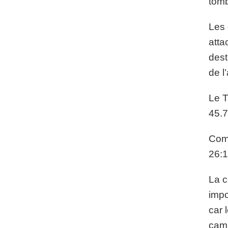
tomb
Les 
atta
dest
de l
Le T
45.7
Comm
26:1
La c
impo
car 
camp