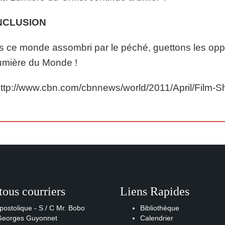
NCLUSION
 ce monde assombri par le péché, guettons les oppor
umière du Monde !
http://www.cbn.com/cbnnews/world/2011/April/Film-
tous courriers
Liens Rapides
postolique - S / C Mr. Bobo
Bibliothèque
 Georges Guyonnet
Calendrier