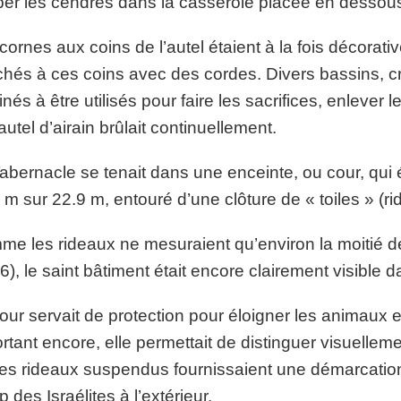
er les cendres dans la casserole placée en dessou
cornes aux coins de l’autel étaient à la fois décorative
chés à ces coins avec des cordes. Divers bassins, cro
inés à être utilisés pour faire les sacrifices, enlever l
’autel d’airain brûlait continuellement.
abernacle se tenait dans une enceinte, ou cour, qui 
 m sur 22.9 m, entouré d’une clôture de « toiles » (r
e les rideaux ne mesuraient qu’environ la moitié d
6), le saint bâtiment était encore clairement visible 
our servait de protection pour éloigner les animaux e
rtant encore, elle permettait de distinguer visuellem
les rideaux suspendus fournissaient une démarcation d
 des Israélites à l’extérieur.