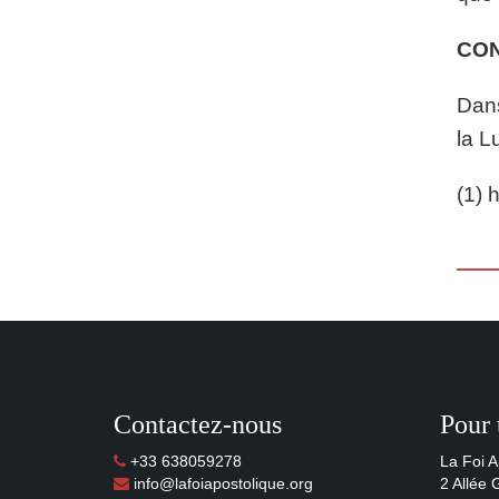
CO
Dans
la L
(1) 
Contactez-nous
Pour 
+33 638059278
La Foi A
info@lafoiapostolique.org
2 Allée