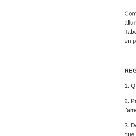
Comm
allu
Tabe
en p
REG
1. Q
2. P
l’am
3. D
que 