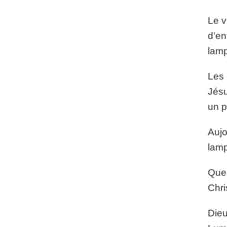
Le v
d’en
lamp
Les 
Jésu
un p
Aujo
lamp
Que 
Chri
Dieu