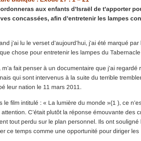
p://www.lafoiapostolique.org/wp-
ordonneras aux enfants d’Israël de t’apporter pou
volume.
ives concassées, afin d’entretenir les lampes co
tu-lasse-rempli-de-tritesse.mp3
and j’ai lu le verset d’aujourd’hui, j’ai été marqué par 
que chose pour entretenir les lampes du Tabernacle : 
 m’a fait penser à un documentaire que j’ai regardé
nais qui sont intervenus à la suite du terrible trembl
pé leur nation le 11 mars 2011.
 le film intitulé : « La lumière du monde »(1 ), ce n’es
attention. C’était plutôt la réponse émouvante des 
ent tout perdu sur le plan personnel. Ils ont souligné 
iser ce temps comme une opportunité pour diriger les 