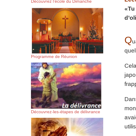
Découvrez l’école du Dimanche
suis-sans-rien-a-moi.mp3 htt
«Tu 
d’ol
content/uploads/2018/06/Es-
Q
u
quel
Programme de Réunion
Cela
japo
frap
Dans
mon 
Découvrez-les-étapes de délivrance
avai
util