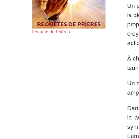
Un p
la g
prop
Requête de Prières
croy
acti
À ch
tsun
Un o
ampl
Dans
la l
symb
Lum