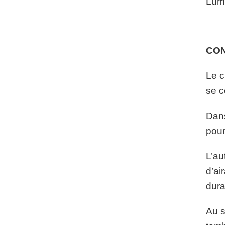
Lumi
CO
Le c
se c
Dans
pour
L’au
d’ai
dura
Au s