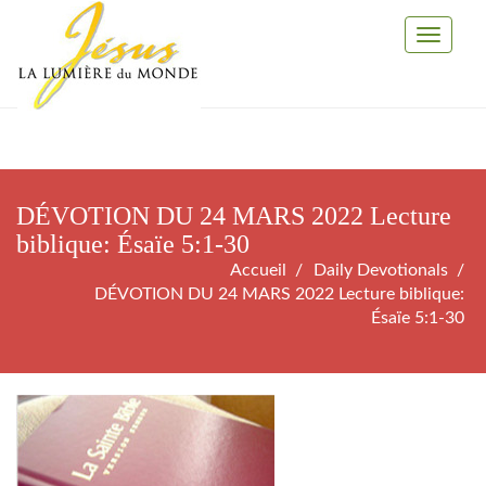
Toggle
Navigati
DÉVOTION DU 24 MARS 2022 Lecture
biblique: Ésaïe 5:1-30
Accueil
Daily Devotionals
DÉVOTION DU 24 MARS 2022 Lecture biblique:
Ésaïe 5:1-30