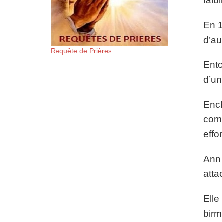
faibli
En 1
d’au
Requête de Prières
Ento
d’un
Ench
comm
effo
Ann 
atta
Elle
birm