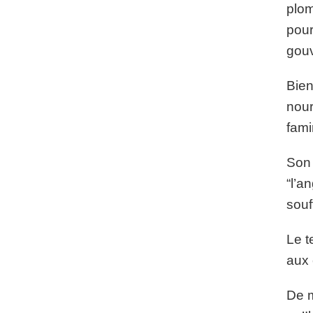
plom
pour
gouv
Bien
nour
fami
Son 
“l’a
souff
Le t
aux 
De m