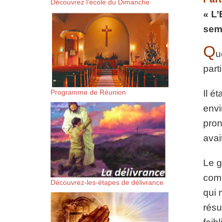
Découvrez l’école du Dimanche
suis-sans-rien-a-moi.mp3 htt
« L’
semb
content/uploads/2018/06/Es-
Q
u
part
Programme de Réunion
Il é
envi
pron
avai
Le g
comm
Découvrez-les-étapes de délivrance
qui 
résu