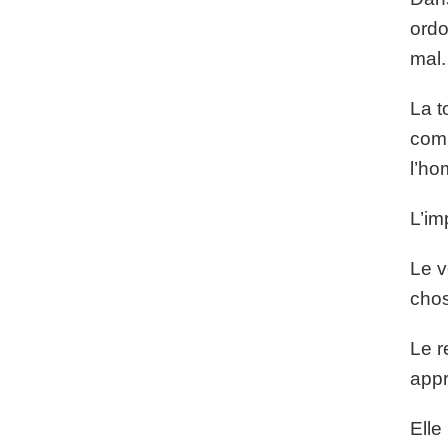
ordo
mal.
La t
comm
l’ho
L’im
Le v
chos
Le r
appr
Elle