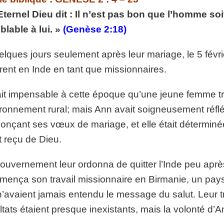
p://www.lafoiapostolique.org/wp-
Eternel Dieu dit : Il n’est pas bon que l’homme soit 
volume.
lable à lui. »
(Genèse 2:18)
tu-lasse-rempli-de-tritesse.mp3
elques jours seulement après leur mariage, le 5 fév
irent en Inde en tant que missionnaires.
tait impensable à cette époque qu’une jeune femme tr
ronnement rural; mais Ann avait soigneusement réfléc
onçant ses vœux de mariage, et elle était déterminée
t reçu de Dieu.
ouvernement leur ordonna de quitter l’Inde peu après
ença son travail missionnaire en Birmanie, un pays 
n’avaient jamais entendu le message du salut. Leur tra
ltats étaient presque inexistants, mais la volonté d’A