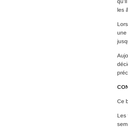
qu’I
les 
Lors
une 
jusq
Aujo
déci
préc
CO
Ce b
Les 
semb