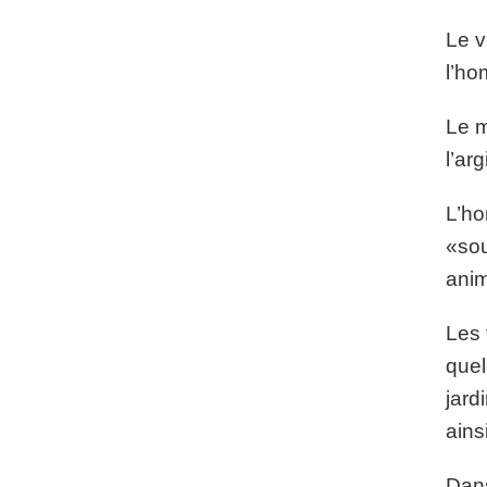
Le v
l’ho
Le m
l’arg
L’ho
«sou
ani
Les 
quel
jard
ains
Dans