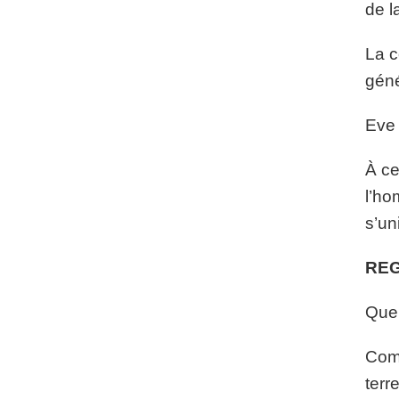
de l
La c
géné
Eve 
À ce
l’ho
s’un
REG
Quel
Comm
terre