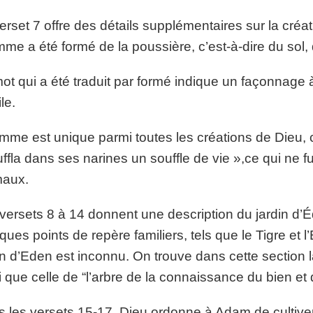
erset 7 offre des détails supplémentaires sur la cré
mme a été formé de la poussière, c’est-à-dire du sol, d
ot qui a été traduit par formé indique un façonnage
ile.
mme est unique parmi toutes les créations de Dieu, c
ffla dans ses narines un souffle de vie »,ce qui ne fu
maux.
versets 8 à 14 donnent une description du jardin d’Éd
ques points de repère familiers, tels que le Tigre et
in d’Eden est inconnu. On trouve dans cette section l
i que celle de “l’arbre de la connaissance du bien et 
 les versets 15-17, Dieu ordonne à Adam de cultiver 