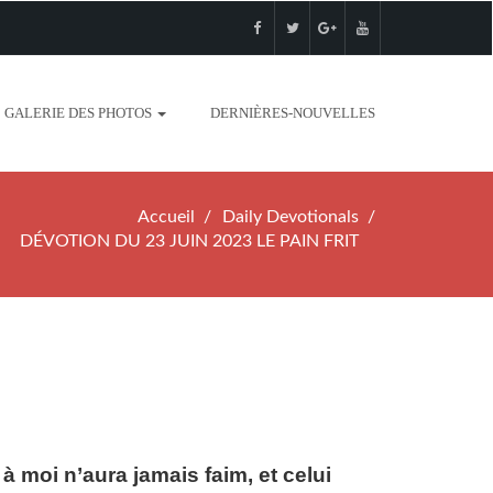
GALERIE DES PHOTOS
DERNIÈRES-NOUVELLES
Accueil
Daily Devotionals
DÉVOTION DU 23 JUIN 2023 LE PAIN FRIT
t à moi n’aura jamais faim, et celui