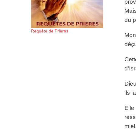
prov
Mais
du pa
Requête de Prières
Mon 
déçu
Cett
d’Is
Dieu
ils 
Elle
ress
miel