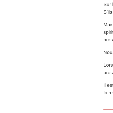
Sur 
S’il
Mais
spir
pros
Nous
Lors
préc
Il e
fair