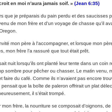
croit en moi n’aura jamais soif. »
(Jean 6:35)
p://www.lafoiapostolique.org/wp-
volume.
rs que je préparais du pain perdu et des saucisses po
tu-lasse-rempli-de-tritesse.mp3
enu de mon frère et d’un voyage de chasse qu’il avai
’Oregon.
 invité mon père à l’accompagner, et lorsque mon pèr
es, mon frère l’a rassuré que tout était prêt.
aisait nuit lorsqu’ils ont planté leur tente dans un coin 
rop sombre pour pêcher ou chasser. Le matin venu, mo
et faire du café. Comme ils n’avaient pas encore tr
 pensait que la boîte de paleron offrirait un plat délec
eureusement, il s’était trompé.
 mon frère, la nourriture se composait d’oignons, de