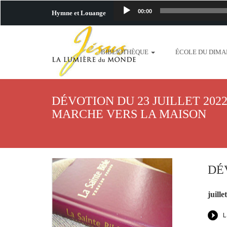
00:00
Hymne et Louange
http://www.lafo
BIBLIOTHÈQUE
ÉCOLE DU DIM
content/uploads/2018/06/b
http://www.lafoiapostolique.org/wp-c
DÉVOTION DU 23 JUILLET 202
taime.mp3 http://www.lafoiapostolique
MARCHE VERS LA MAISON
plus-pres-de-toi.mp3 http:
content/uploads/2018/06/La
DÉ
http://www.lafoiapostolique.org/wp-con
juille
http://www.lafoiapostolique.org/wp-co