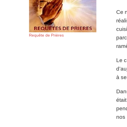
Ce n
réal
cuis
Requête de Prières
parc
ramè
Le c
d’au
à se
Dans
étai
pend
nos 