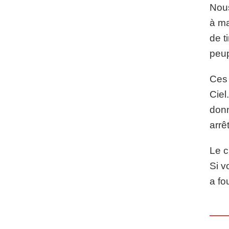
Nous
à ma
de t
peup
Ces 
Ciel
donn
arrê
Le c
Si v
a fo