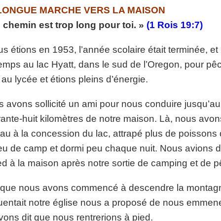
p://www.lafoiapostolique.org/wp-
LONGUE MARCHE VERS LA MAISON
volume.
 chemin est trop long pour toi. »
(1 Rois 19:7)
tu-lasse-rempli-de-tritesse.mp3
us étions en 1953, l’année scolaire était terminée, 
emps au lac Hyatt, dans le sud de l’Oregon, pour pê
s au lycée et étions pleins d’énergie.
 avons sollicité un ami pour nous conduire jusqu’au l
ante-huit kilomètres de notre maison. Là, nous avons
au à la concession du lac, attrapé plus de poissons
eu de camp et dormi peu chaque nuit. Nous avions d
ed à la maison après notre sortie de camping et de p
que nous avons commencé à descendre la montagn
uentait notre église nous a proposé de nous emme
avons dit que nous rentrerions à pied.