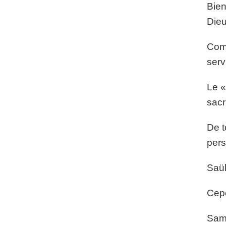
Bien
Dieu
Comm
serv
Le «
sacr
De t
pers
Saül
Cepe
Samu