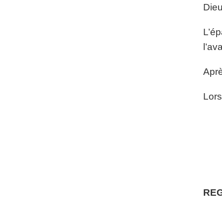
Dieu
L’ép
l’av
Aprè
Lors
REG