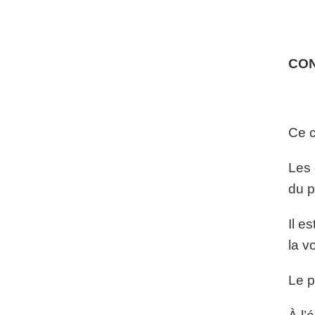
CO
Ce c
Les 
du p
Il e
la v
Le p