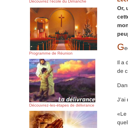
Découvrez l’école du Dimanche
suis-sans-rien-a-moi.mp3 htt
Or, 
cett
content/uploads/2018/06/Es-
mon 
peup
G
e
Programme de Réunion
Il a
de c
Dans
J’ai
Découvrez-les-étapes de délivrance
«Le 
quel