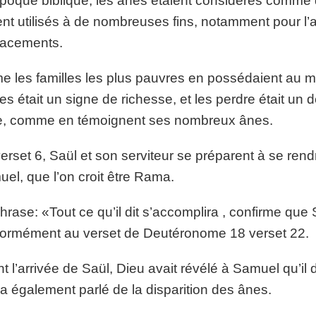
époque biblique, les ânes étaient considérés comme 
ent utilisés à de nombreuses fins, notamment pour l’agr
lacements.
 les familles les plus pauvres en possédaient au 
es était un signe de richesse, et les perdre était un d
e, comme en témoignent ses nombreux ânes.
erset 6, Saül et son serviteur se préparent à se rendr
el, que l’on croit être Rama.
hrase: «Tout ce qu’il dit s’accomplira , confirme que
ormément au verset de Deutéronome 18 verset 22.
t l’arrivée de Saül, Dieu avait révélé à Samuel qu’il
ui a également parlé de la disparition des ânes.