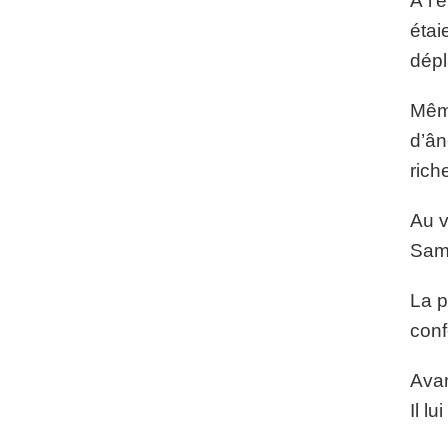
À l’
étai
dép
Même
d’ân
rich
Au v
Samu
La p
conf
Avan
Il l