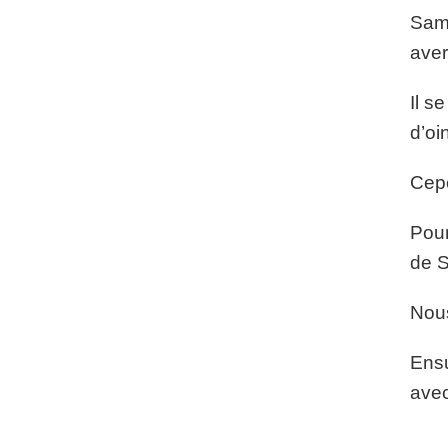
Samu
aver
Il s
d’oi
Cepe
Pour
de S
Nous
Ensu
avec