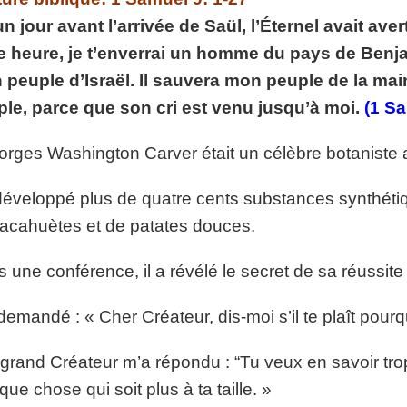
p://www.lafoiapostolique.org/wp-
un jour avant l’arrivée de Saül, l’Éternel avait ave
volume.
e heure, je t’enverrai un homme du pays de Benjam
tu-lasse-rempli-de-tritesse.mp3
peuple d’Israël. Il sauvera mon peuple de la main
le, parce que son cri est venu jusqu’à moi.
(1 Sa
orges Washington Carver était un célèbre botaniste 
 développé plus de quatre cents substances synthétiqu
acahuètes et de patates douces.
 une conférence, il a révélé le secret de sa réussite 
 demandé : « Cher Créateur, dis-moi s’il te plaît pourq
grand Créateur m’a répondu : “Tu veux en savoir tro
que chose qui soit plus à ta taille. »