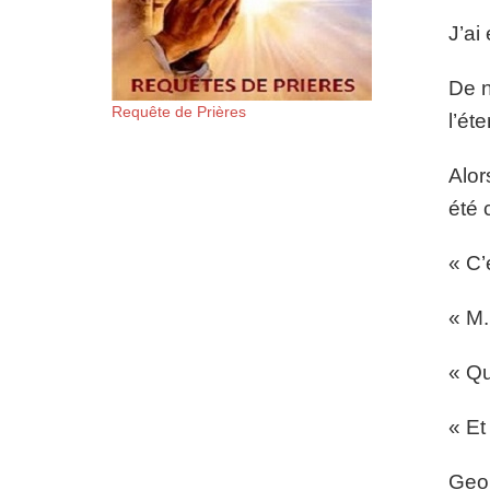
J’ai
De n
Requête de Prières
l’ét
Alor
été 
« C’
« M.
« Qu
« Et
Geor