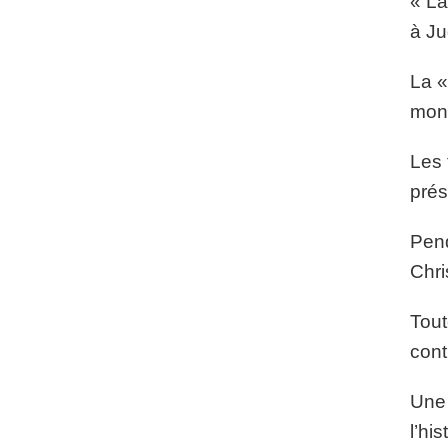
« La
à Ju
La «
mont
Les 
prés
Pend
Chri
Tout
cont
Une 
l’hi