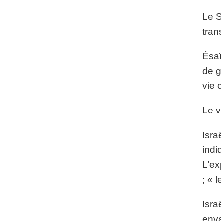
Le S
tran
Ésaï
de g
vie 
Le v
Isra
indi
L’ex
; « 
Isra
enva