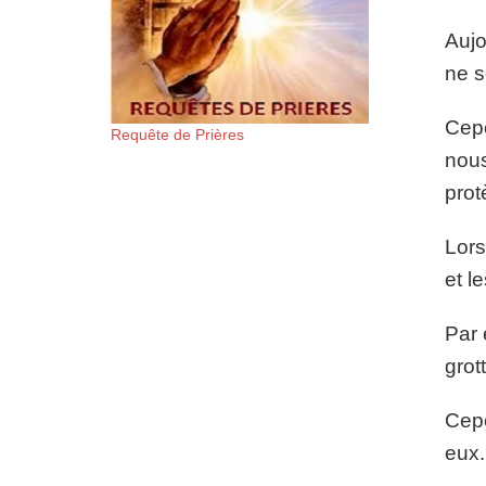
Aujo
ne s
Cepe
Requête de Prières
nous
prot
Lors
et l
Par 
grot
Cepe
eux.