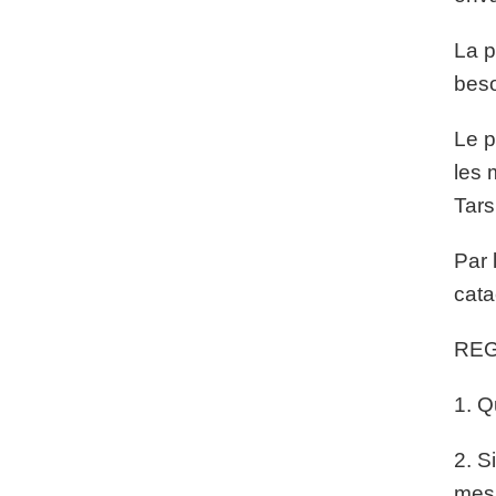
La p
beso
Le p
les 
Tars
Par 
cata
REG
1. Q
2. S
mesu