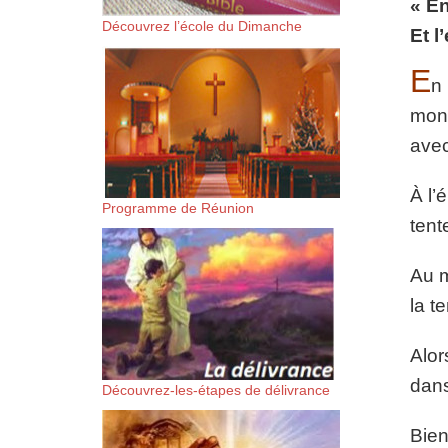
« En
suis-sans-rien-a-moi.mp3 htt
Découvrez l’école du Dimanche
Et l
content/uploads/2018/06/Es-
E
n 
mond
avec
À l’
Programme de Réunion
tent
Au m
la t
Alor
dans
Découvrez-les-étapes de délivrance
Bien