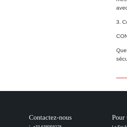
ave
3. C
CO
Quel
sécu
Contactez-nous
Pour 
+33 638059278
La Foi A