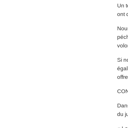
Un t
ont 
Nous
péch
volo
Si n
égal
offr
CO
Dans
du j