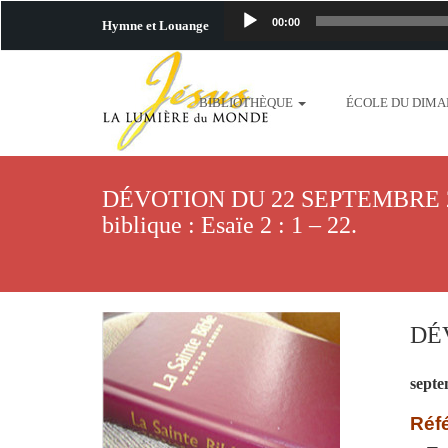
00:00
Hymne et Louange
http://www.lafo
BIBLIOTHÈQUE
ÉCOLE DU DIM
content/uploads/2018/06/b
http://www.lafoiapostolique.org/wp-c
DÉVOTION DU 22 SEPTEMBRE 20
taime.mp3 http://www.lafoiapostolique
biblique : Esaïe 2 : 1 – 22.
plus-pres-de-toi.mp3 http:
content/uploads/2018/06/La
DÉV
http://www.lafoiapostolique.org/wp-con
septe
http://www.lafoiapostolique.org/wp-co
Réfé