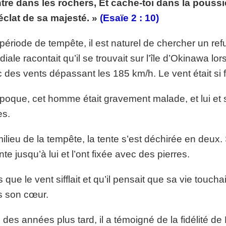
tre dans les rochers, Et cache-toi dans la poussièr
p://www.lafoiapostolique.org/wp-
volume.
’éclat de sa majesté. »
(Esaïe 2 : 10)
tu-lasse-rempli-de-tritesse.mp3
période de tempête, il est naturel de chercher un r
iale racontait qu’il se trouvait sur l’île d’Okinawa l
 des vents dépassant les 185 km/h. Le vent était si fo
époque, cet homme était gravement malade, et lui 
es.
ilieu de la tempête, la tente s’est déchirée en deux.
ente jusqu’à lui et l’ont fixée avec des pierres.
s que le vent sifflait et qu’il pensait que sa vie toucha
 son cœur.
 des années plus tard, il a témoigné de la fidélité de