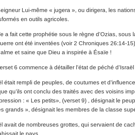
eigneur Lui-même « jugera », ou dirigera, les nation
sformés en outils agricoles.
e a fait cette prophétie sous le règne d’Ozias, sous 
uerre ont été inventées (voir 2 Chroniques 26:14-15)
calme et saine que Dieu a inspirée à Ésaïe !
erset 6 commence à détailler l’état de péché d’Israël
ël était rempli de peuples, de coutumes et d’influence
que qu’ils ont conclu des traités avec des voisins imp
pression : « Les petits», (verset 9) , désignait le peup
les grands », désignait les membres de la classe sup
ël avait de nombreuses grottes, qui servaient de ca
hissait le pays.