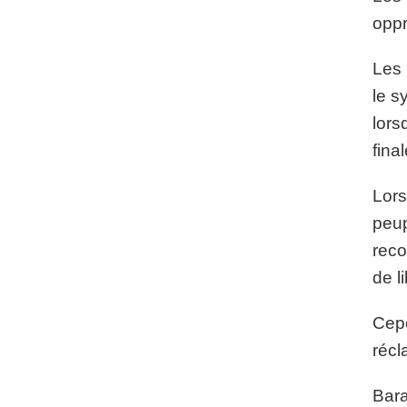
oppr
Les 
le s
lors
fina
Lors
peup
reco
de l
Cepe
récl
Bara