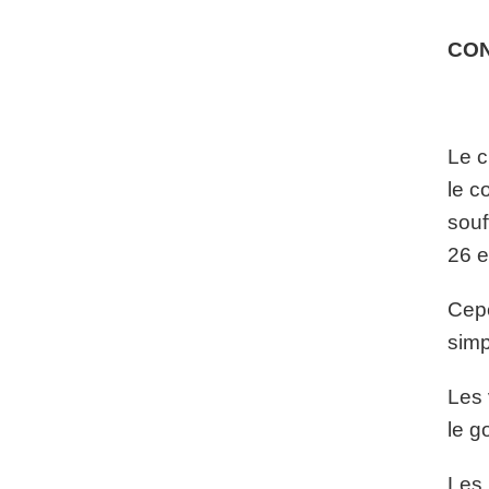
CO
Le c
le c
souf
26 e
Cepe
simp
Les 
le g
Les 