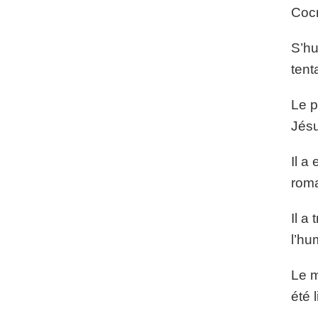
Cocr
S’hu
tent
Le p
Jésu
Il a
roma
Il a
l’hu
Le m
été 