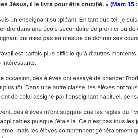
es Jésus, il le livra pour être crucifié. »
(Marc 15 :
p://www.lafoiapostolique.org/wp-
volume.
suis un enseignant suppléant. En tant que tel, je sui
tu-lasse-rempli-de-tritesse.mp3
endre dans une école secondaire de premier ou de 
ignant qui n’est pas en mesure de donner ses cours 
ravail est parfois plus difficile qu’à d’autres moment
s intéressants.
e occasion, des élèves ont essayé de changer l’hor
ir plus tôt. Dans une autre classe, les élèves ont tou
érent de celui assigné par l’enseignant habituel, pen
ent, des élèves m’ont suggéré que les règles du ” vr
applicables puisque j’étais là. Ce n’est pas tous les 
lème, mais les élèves comprennent généralement qu’il