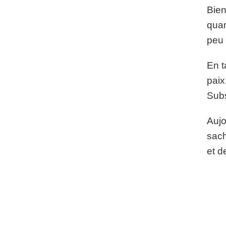
Bien
quan
peu 
En t
paix
Subs
Aujo
sach
et d