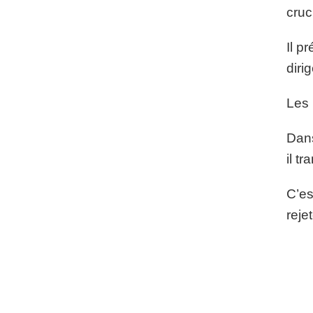
cruc
Il p
diri
Les 
Dans
il t
C’es
rejet