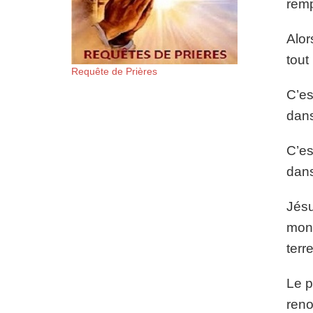
remp
Alor
tout
Requête de Prières
C’es
dans
C’es
dans
Jésu
mond
terr
Le p
reno