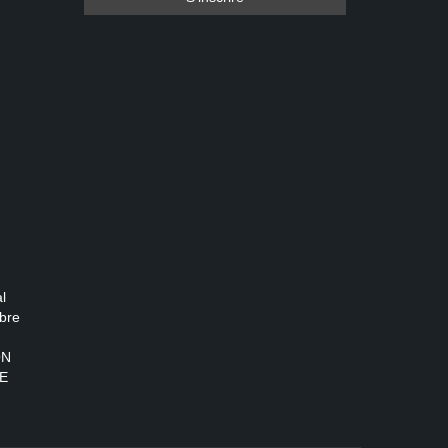
l
bre
ON
E