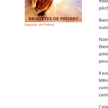
modè
péch
Bien
Requête de Prières
suiv
Notr
Bien
amic
peuv
Il e
Même
comm
cent
Cela