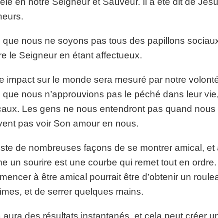
le en notre Seigneur et Sauveur. Il a été dit de Jésus 
eurs.
 que nous ne soyons pas tous des papillons sociaux,
re le Seigneur en étant affectueux.
e impact sur le monde sera mesuré par notre volonté 
 que nous n’approuvions pas le péché dans leur vi
aux. Les gens ne nous entendront pas quand nous d
ent pas voir Son amour en nous.
xiste de nombreuses façons de se montrer amical, et a
 un sourire est une courbe qui remet tout en ordr
encer à être amical pourrait être d’obtenir un roul
imes, et de serrer quelques mains.
 aura des résultats instantanés, et cela peut créer u