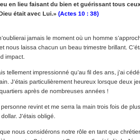
ieu en lieu faisant du bien et guérissant tous ceu
p://www.lafoiapostolique.org/wp-
volume.
Dieu était avec Lui.»
(Actes 10 : 38)
tu-lasse-rempli-de-tritesse.mp3
n’oublierai jamais le moment où un homme s’approch
et nous laissa chacun un beau trimestre brillant. C’ét
d impact.
ais tellement impressionné qu’au fil des ans, j’ai cé
ain. J’étais particulièrement heureux lorsque deux je
quartiers après de nombreuses années !
personne revint et me serra la main trois fois de plus, 
dollar. J’étais obligé.
que nous considérons notre rôle en tant que chréti