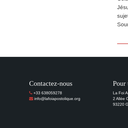
Jésu
suje
Sour
Contactez-nous
Pour 
+33 638059278
La Foi A
info@lafoiapostolique.org
2 Allée
93220 