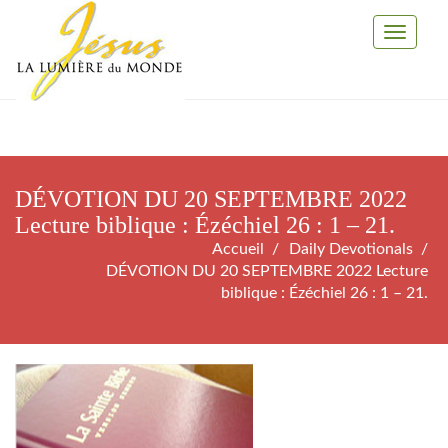
Toggle
Navigati
DÉVOTION DU 20 SEPTEMBRE 2022
Lecture biblique : Ézéchiel 26 : 1 – 21.
Accueil
Daily Devotionals
DÉVOTION DU 20 SEPTEMBRE 2022 Lecture
biblique : Ézéchiel 26 : 1 – 21.