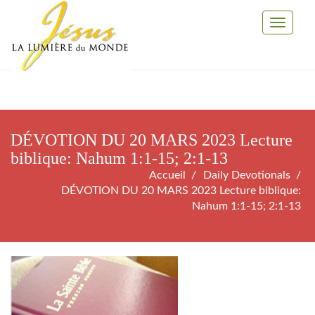
Toggle
Navigati
DÉVOTION DU 20 MARS 2023 Lecture
biblique: Nahum 1:1-15; 2:1-13
Accueil
Daily Devotionals
DÉVOTION DU 20 MARS 2023 Lecture biblique:
Nahum 1:1-15; 2:1-13