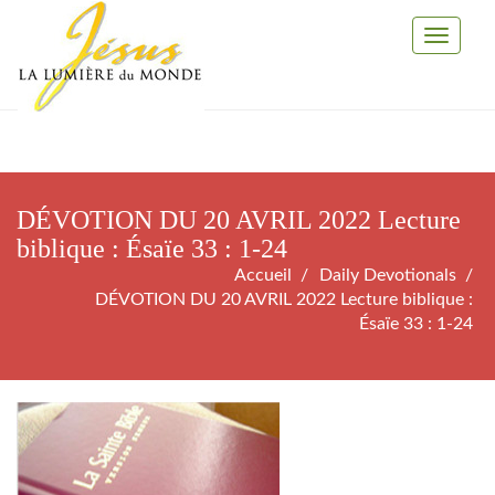
Toggle
Navigati
DÉVOTION DU 20 AVRIL 2022 Lecture
biblique : Ésaïe 33 : 1-24
Accueil
Daily Devotionals
DÉVOTION DU 20 AVRIL 2022 Lecture biblique :
Ésaïe 33 : 1-24