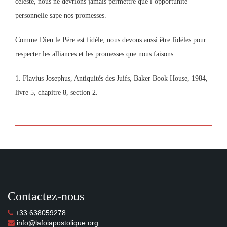
céleste, nous ne devrions jamais permettre que l’opportunité
personnelle sape nos promesses.
Comme Dieu le Père est fidèle, nous devons aussi être fidèles pour
respecter les alliances et les promesses que nous faisons.
1. Flavius Josephus, Antiquités des Juifs, Baker Book House, 1984,
livre 5, chapitre 8, section 2.
Contactez-nous
+33 638059278
info@lafoiapostolique.org