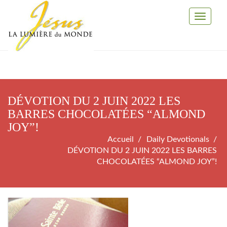
Toggle
Navigati
DÉVOTION DU 2 JUIN 2022 LES
BARRES CHOCOLATÉES “ALMOND
JOY”!
Accueil
Daily Devotionals
DÉVOTION DU 2 JUIN 2022 LES BARRES
CHOCOLATÉES “ALMOND JOY”!