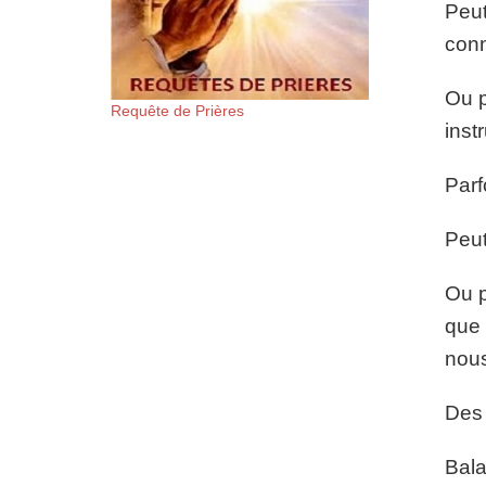
Peut
conn
Ou p
Requête de Prières
inst
Parf
Peut
Ou p
que 
nous
Des 
Bala