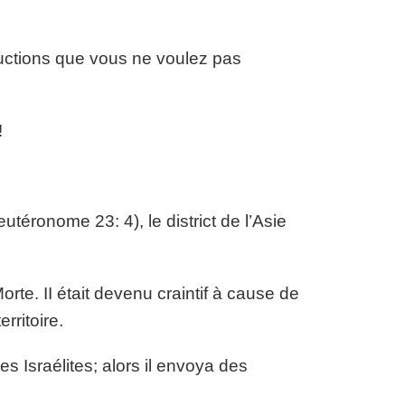
tructions que vous ne voulez pas
!
téronome 23: 4), le district de l’Asie
orte. II était devenu craintif à cause de
rritoire.
es Israélites; alors il envoya des