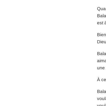
Quan
Bala
est 
Bien
Dieu
Bala
aima
une 
À ce
Bala
voul
voula