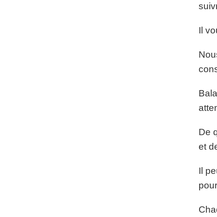
suiv
Il v
Nous
cons
Bala
atte
De q
et d
Il p
pour
Chaq