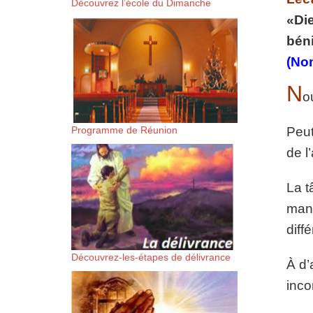
Découvrez l’école du Dimanche
suis-sans-rien-a-moi.mp3 htt
«Die
béni
content/uploads/2018/06/Es-
(No
N
o
Programme de Réunion
Peut
de l
La t
manq
diff
Découvrez-les-étapes de délivrance
À d’
inco