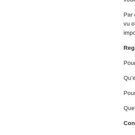
Par 
vu o
impo
Reg
Pour
Qu’e
Pour
Que 
Con