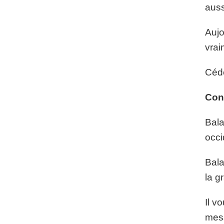
auss
Aujo
vrai
Céde
Con
Bala
occi
Bala
la g
Il v
mess