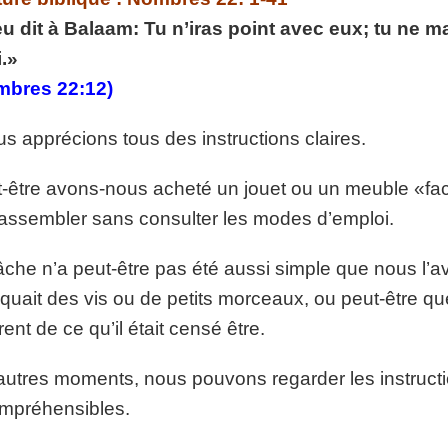
p://www.lafoiapostolique.org/wp-
u dit à Balaam: Tu n’iras point avec eux; tu ne ma
volume.
.»
tu-lasse-rempli-de-tritesse.mp3
mbres 22:12)
us apprécions tous des instructions claires.
-être avons-nous acheté un jouet ou un meuble «fa
’assembler sans consulter les modes d’emploi.
âche n’a peut-être pas été aussi simple que nous l’av
uait des vis ou de petits morceaux, ou peut-être que 
érent de ce qu’il était censé être.
autres moments, nous pouvons regarder les instructi
mpréhensibles.