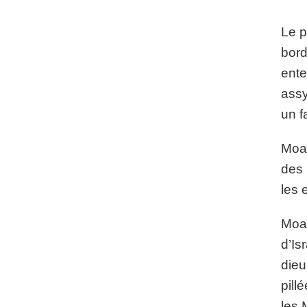
Le p
bord
ente
assy
un f
Moab
des 
les 
Moab
d’Is
dieu
pill
les 