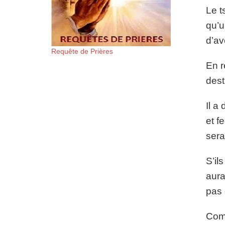
Le t
qu’u
d’av
Requête de Prières
En r
dest
Il a
et f
sera
S’il
aura
pas 
Comm