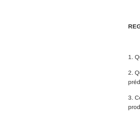
REG
1. Q
2. Q
préd
3. C
prod