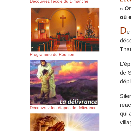
Découvrez l’école du Dimanche
suis-sans-rien-a-moi.mp3 htt
« Or
où e
content/uploads/2018/06/Es-
D
e
déce
Thaï
Programme de Réunion
L’ép
de S
dépl
Sile
réac
Découvrez-les-étapes de délivrance
qui 
vill