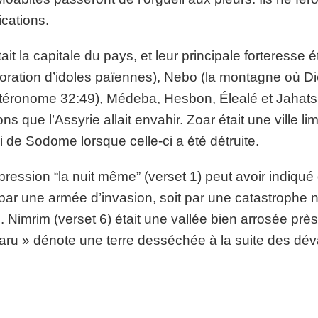
fications.
tait la capitale du pays, et leur principale forteresse é
oration d’idoles païennes), Nebo (la montagne où Di
éronome 32:49), Médeba, Hesbon, Élealé et Jahats é
ons que l’Assyrie allait envahir. Zoar était une ville l
i de Sodome lorsque celle-ci a été détruite.
pression “la nuit même” (verset 1) peut avoir indiqu
 par une armée d’invasion, soit par une catastrophe n
e. Nimrim (verset 6) était une vallée bien arrosée pr
aru » dénote une terre desséchée à la suite des déva