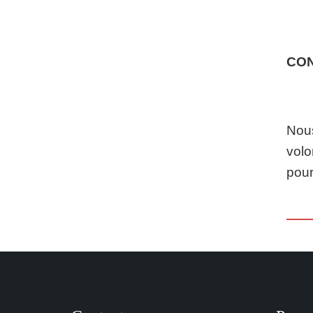
CO
Nous
volo
pour