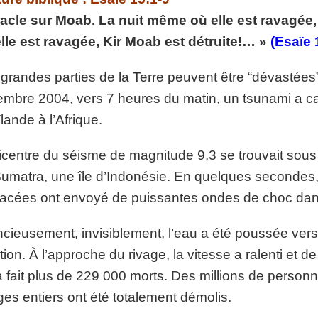
p://www.lafoiapostolique.org/wp-
acle sur Moab. La nuit même où elle est ravagée,
volume.
lle est ravagée, Kir Moab est détruite!… »
(Esaïe 
tu-lasse-rempli-de-tritesse.mp3
 grandes parties de la Terre peuvent être “dévastée
mbre 2004, vers 7 heures du matin, un tsunami a c
lande à l’Afrique.
icentre du séisme de magnitude 9,3 se trouvait sous 
umatra, une île d’Indonésie. En quelques secondes, 
acées ont envoyé de puissantes ondes de choc dans 
ncieusement, invisiblement, l’eau a été poussée vers l
tion. À l’approche du rivage, la vitesse a ralenti et
a fait plus de 229 000 morts. Des millions de person
ages entiers ont été totalement démolis.