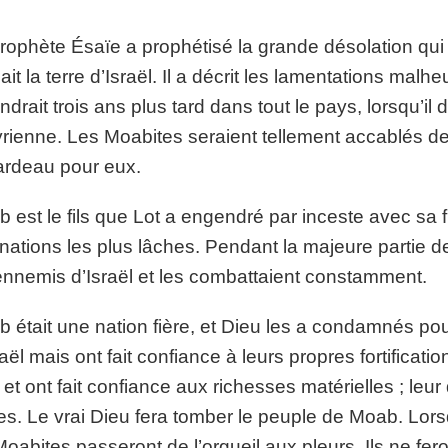
rophète Ésaïe a prophétisé la grande désolation qui 
ait la terre d’Israël. Il a décrit les lamentations malh
ndrait trois ans plus tard dans tout le pays, lorsqu’il 
rienne. Les Moabites seraient tellement accablés de
ardeau pour eux.
 est le fils que Lot a engendré par inceste avec sa f
nations les plus lâches. Pendant la majeure partie de l
ennemis d’Israël et les combattaient constamment.
 était une nation fière, et Dieu les a condamnés pour
raël mais ont fait confiance à leurs propres fortificati
 et ont fait confiance aux richesses matérielles ; leur
ées. Le vrai Dieu fera tomber le peuple de Moab. Lors
Moabites passeront de l’orgueil aux pleurs. Ils ne fer