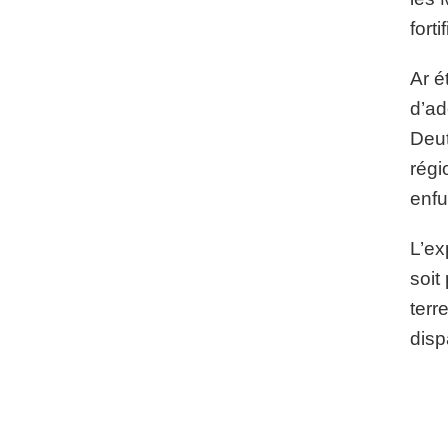
forti
Ar é
d’ad
Deut
régi
enfu
L’ex
soit
terr
disp