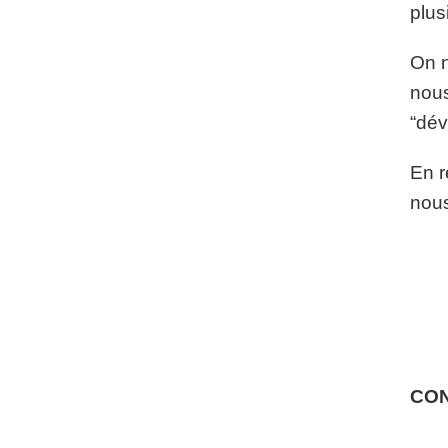
plus
On n
nous
“dév
En r
nous
CO